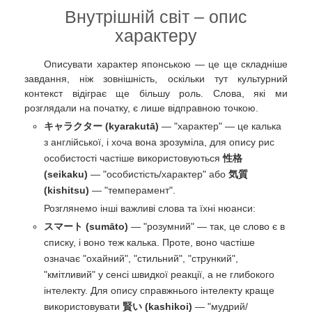
Внутрішній світ – опис
характеру
Описувати характер японською — це ще складніше
завдання, ніж зовнішність, оскільки тут культурний
контекст відіграє ще більшу роль. Слова, які ми
розглядали на початку, є лише відправною точкою.
キャラクター (kyarakutā)
— "характер" — це калька
з англійської, і хоча вона зрозуміла, для опису рис
особистості частіше використовуються
性格
(seikaku)
— "особистість/характер" або
気質
(kishitsu)
— "темперамент".
Розглянемо інші важливі слова та їхні нюанси:
スマート (sumāto)
— "розумний" — так, це слово є в
списку, і воно теж калька. Проте, воно частіше
означає "охайний", "стильний", "стрункий",
"кмітливий" у сенсі швидкої реакції, а не глибокого
інтелекту. Для опису справжнього інтелекту краще
використовувати
賢い (kashikoi)
— "мудрий/