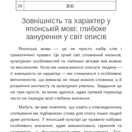
26
貪欲
Зовнішність та характер у
японській мові: глибоке
занурення у світ описів
Японська мова — це не просто набір слів і
граматичних правил. Це цілий світ, сповнений нюансів,
культурних особливостей та глибоких зв’язків між мовою
та мисленням. Коли ми намагаємося описати людину —
її зовнішність чи характер — ми стикаємося з особливою
витонченістю, що вимагає не лише знання словника, а й
розуміння контексту та культурних уявлень. Завдання це
не таке просте, як може здатися, адже прямий переклад
часто не передає всієї глибини значення.
Мабуть, ви вже помітили, що навіть у повсякденному
спілкуванні ми підбираємо слова для опису інших людей
дуже ретельно. У японській культурі це правило набуває
особливого значення, адже взаємоповага, гармонія та
непрямість є фундаментальними принципами. Тож,