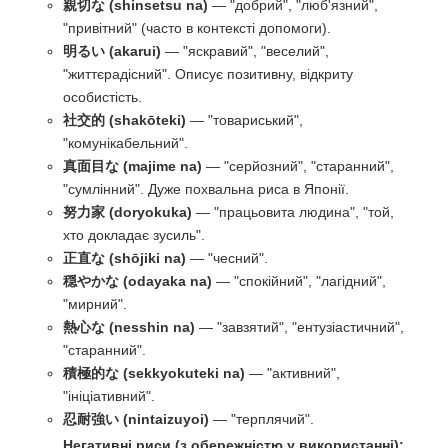
親切な (shinsetsu na)
— "добрий", "люб'язний",
"привітний" (часто в контексті допомоги).
明るい (akarui)
— "яскравий", "веселий",
"життєрадісний". Описує позитивну, відкриту
особистість.
社交的 (shakōteki)
— "товариський",
"комунікабельний".
真面目な (majime na)
— "серйозний", "старанний",
"сумлінний". Дуже похвальна риса в Японії.
努力家 (doryokuka)
— "працьовита людина", "той,
хто докладає зусиль".
正直な (shōjiki na)
— "чесний".
穏やかな (odayaka na)
— "спокійний", "лагідний",
"мирний".
熱心な (nesshin na)
— "завзятий", "ентузіастичний",
"старанний".
積極的な (sekkyokuteki na)
— "активний",
"ініціативний".
忍耐強い (nintaizuyoi)
— "терплячий".
Негативні риси (з обережністю у використанні):