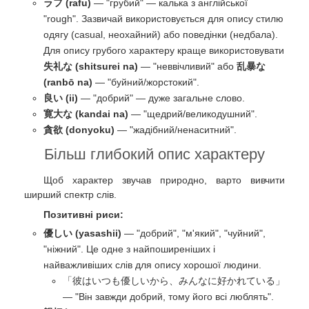
ラフ (rafu)
— "грубий" — калька з англійської
"rough". Зазвичай використовується для опису стилю
одягу (casual, неохайний) або поведінки (недбала).
Для опису грубого характеру краще використовувати
失礼な (shitsurei na)
— "неввічливий" або
乱暴な
(ranbō na)
— "буйний/жорстокий".
良い (ii)
— "добрий" — дуже загальне слово.
寛大な (kandai na)
— "щедрий/великодушний".
貪欲 (donyoku)
— "жадібний/ненаситний".
Більш глибокий опис характеру
Щоб характер звучав природно, варто вивчити
ширший спектр слів.
Позитивні риси:
優しい (yasashii)
— "добрий", "м'який", "чуйний",
"ніжний". Це одне з найпоширеніших і
найважливіших слів для опису хорошої людини.
「彼はいつも優しいから、みんなに好かれている」
— "Він завжди добрий, тому його всі люблять".