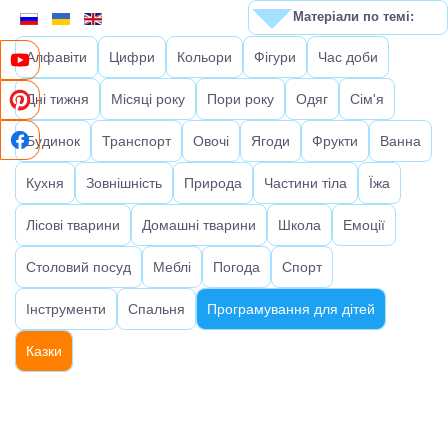
Матеріали по темі:
Алфавіти
Цифри
Кольори
Фігури
Час доби
Дні тижня
Місяці року
Пори року
Одяг
Сім'я
Будинок
Транспорт
Овочі
Ягоди
Фрукти
Ванна
Кухня
Зовнішність
Природа
Частини тіла
Їжа
Лісові тварини
Домашні тварини
Школа
Емоції
Столовий посуд
Меблі
Погода
Спорт
Інструменти
Спальня
Програмування для дітей
Казки