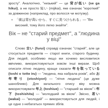
зросту". Аналогічно, "низький" — це
背が低い (se ga
hikui)
, а не просто 短い (mijikai), яке означає "короткий"
за довжиною (наприклад, про волосся чи мотузку).
「彼は背が高いから、すぐに見つけられる」— "Він
високий, тому його легко знайти".
Вік – не "старий предмет", а "людина
у віці"
Слово
古い (furui)
справді означає "старий", але це
стосується предметів — старої книги, старого будинку.
Для людей, особливо якщо ми хочемо висловитися
ввічливо, використовуються зовсім інші вирази. Щоб
описати літню людину, краще сказати
年を取っている
(toshi o totte iru)
— "людина, яка набрала років", або
お
年寄り (otoshiyori)
— "літня людина" (це дуже
шанобливо). Для загального опису віку можна
використовувати
年上 (toshiue)
— "старший за віком" і
年
下 (toshishita)
— "молодший за віком". Звісно,
若い
(wakai)
— "молодий" — використовується для людей, і
це одне з небагатьох прямих збігів.