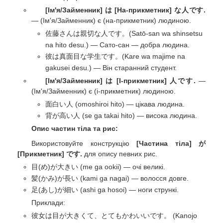
[Ім'я/Займенник] は [На-прикметник] な人です.
— (Ім'я/Займенник) є (на-прикметник) людиною.
佐藤さんは親切な人です。(Satō-san wa shinsetsu
na hito desu.) — Сато-сан — добра людина.
彼は真面目な学生です。(Kare wa majime na
gakusei desu.) — Він старанний студент.
[Ім'я/Займенник] は [І-прикметник] 人です.
—
(Ім'я/Займенник) є (і-прикметник) людиною.
面白い人 (omoshiroi hito) — цікава людина.
背が高い人 (se ga takai hito) — висока людина.
Опис частин тіла та рис:
Використовуйте конструкцію
[Частина тіла] が
[Прикметник] です.
для опису певних рис.
目(め)が大きい (me ga ookii) — очі великі.
髪(かみ)が長い (kami ga nagai) — волосся довге.
足(あし)が細い (ashi ga hosoi) — ноги стрункі.
Приклади:
彼女は目が大きくて、とてもかわいいです。 (Kanojo