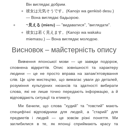
Він виглядає добрим.
彼女は元気そうです。(Kanojo wa genkisō desu.)
— Вона виглядає бадьорою.
~見える (mieru)
— "видаватися", "виглядати".
彼女は若く見えます。(Kanojo wa wakaku
miemasu.) — Вона виглядає молодою.
Висновок – майстерність опису
Вивчення японської мови — це завжди подорож,
сповнена відкриттів. Опис зовнішності та характеру
людини — це не просто вправа на запам'ятовування
слів. Це ціле мистецтво, що вимагає уваги до деталей,
розуміння культурних нюансів та здатності вибирати
слова, які не лише точно передають інформацію, а й
відповідають ситуації та етикету.
Ми бачили, що слова "худий" та "товстий" мають
специфічні відповідники для людей, а "старий" для
предметів і людей — це зовсім різні поняття. Ми
заглибилися в те, як японці сприймають красу та