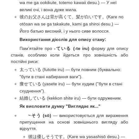
wa me ga ookikute, totemo kawaii desu.) — У неї
великі очі, і вона дуже мила.
彼のお父さんは背が高くて、髪が白いです。(Kare no
otōsan wa se ga takakute, kami ga shiroi desu.) —
Його батько високий, і у нього сиве волосся.
Використання дієслів для опису стану:
Пам'ятайте про
-ている (-te iru)
форму для опису
станів, особливо коли йдеться про зовнішність або
постійні риси:
太っている (futotte iru) — бути повним (буквально:
"бути в стані набирання ваги").
痩せている (yasete iru) — бути худим ("бути в стані
схуднення").
結婚している (kekkon shite iru) — бути одруженим.
Як висловити думку "Виглядає як..."
~そう (sō)
— використовується для вираження
припущення на основі зовнішнього вигляду або
відчуття.
彼は優しそうです。(Kare wa yasashisō desu.) —