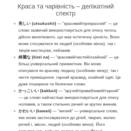
Краса та чарівність – делікатний
спектр
美しい (utsukushii)
— "красивий/прекрасний" — це
слово зазвичай використовується для опису чогось
дійсно виняткового, що має естетичну цінність. Воно
може стосуватися як людей (особливо жінок), так і
творів мистецтва, пейзажів.
綺麗な (kirei na)
— "красивий/чистий/охайний" — це
більш універсальний прикметник. Він може
описувати як красиву людину (особливо жінку), так і
чисте приміщення, гарний краєвид, охайний одяг. Це
дуже поширене та безпечне слово.
かっこいい (kakkoii)
— "крутий/привабливий/гарний"
— це слово найчастіше використовується для опису
чоловіків, а також стильних речей чи крутих вчинків.
かわいい (kawaii)
— "милий" — універсальне слово,
яке може застосовуватися до дітей, тварин, милих
речей і, звісно, людей (особливо жінок). Його