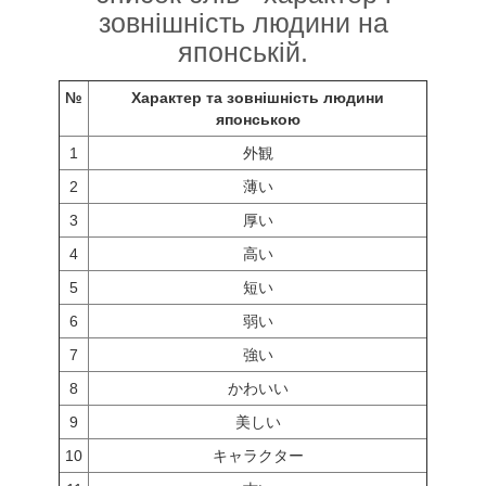
зовнішність людини на
японській.
№
Характер та зовнішність людини
японською
1
外観
2
薄い
3
厚い
4
高い
5
短い
6
弱い
7
強い
8
かわいい
9
美しい
10
キャラクター