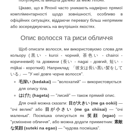
популярність вийшла далеко за межі Японії.
Цікаво, що в Японії часто уникають надмірно прямої
компліментарності щодо зовнішності, особливо в
офіційних ситуаціях, віддаючи перевагу більш непрямим
або зосереджуючись на внутрішніх якостях.
Опис волосся та риси обличчя
Щоб описати волосся, ми використовуємо слова для
кольору (黒い - kuroi - чорний, 茶色い - chairoi -
коричневий) та довжини (長い - nagai - довгий, 短い -
mijikai - короткий). Наприклад: 「彼女は長い黒い髪をして
いる」— "У неї довге чорне волосся".
毛深い (kedakai)
— "волохатий" — використовується
для опису тіла.
はげた (hageta)
— "лисий" — також прямий опис.
Для очей можна сказати:
目が大きい (me ga ookii)
—
"очі великі" або
目が小さい (me ga chiisai)
— "очі
маленькі". Посмішка описується як
笑顔 (egao)
—
"усміхнене обличчя", або можна додати прикметник:
素敵
な笑顔 (suteki na egao)
— "чудова посмішка".