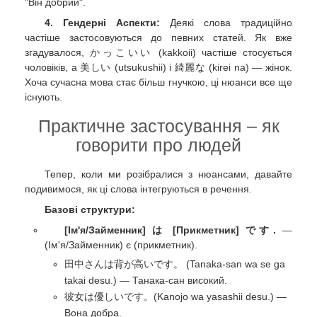
"Він добрий".
4. Гендерні Аспекти:
Деякі слова традиційно
частіше застосовуються до певних статей. Як вже
згадувалося, かっこいい (kakkoii) частіше стосується
чоловіків, а 美しい (utsukushii) і 綺麗な (kirei na) — жінок.
Хоча сучасна мова стає більш гнучкою, ці нюанси все ще
існують.
Практичне застосування – як
говорити про людей
Тепер, коли ми розібралися з нюансами, давайте
подивимося, як ці слова інтегруються в речення.
Базові структури:
[Ім'я/Займенник] は [Прикметник] です.
—
(Ім'я/Займенник) є (прикметник).
田中さんは背が高いです。 (Tanaka-san wa se ga
takai desu.) — Танака-сан високий.
彼女は優しいです。(Kanojo wa yasashii desu.) —
Вона добра.