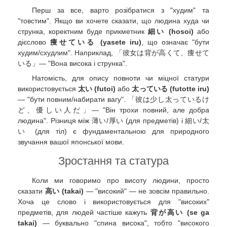
Перш за все, варто розібратися з "худим" та
"товстим". Якщо ви хочете сказати, що людина худа чи
струнка, коректним буде прикметник
細い (hosoi)
або
дієслово
痩せている (yasete iru)
, що означає "бути
худим/схудлим". Наприклад, 「彼女は背が高くて、痩せて
いる」— "Вона висока і струнка".
Натомість, для опису повноти чи міцної статури
використовується
太い (futoi)
або
太っている (futotte iru)
— "бути повним/набирати вагу". 「彼は少し太っているけ
ど、優しい人だ」— "Він трохи повний, але добра
людина". Різниця між 薄い/厚い (для предметів) і 細い/太
い (для тіл) є фундаментальною для природного
звучання вашої японської мови.
Зростання та статура
Коли ми говоримо про висоту людини, просто
сказати
高い (takai)
— "високий" — не зовсім правильно.
Хоча це слово і використовується для "високих"
предметів, для людей частіше кажуть
背が高い (se ga
takai)
— буквально "спина висока", тобто "високого