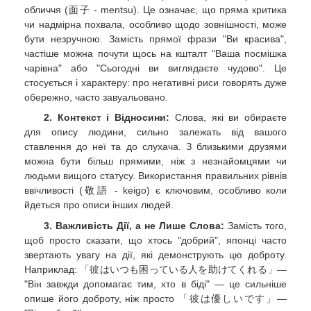
обличчя (面子 - mentsu). Це означає, що пряма критика
чи надмірна похвала, особливо щодо зовнішності, може
бути незручною. Замість прямої фрази "Ви красива",
частіше можна почути щось на кшталт "Ваша посмішка
чарівна" або "Сьогодні ви виглядаєте чудово". Це
стосується і характеру: про негативні риси говорять дуже
обережно, часто завуальовано.
2. Контекст і Відносини:
Слова, які ви обираєте
для опису людини, сильно залежать від вашого
ставлення до неї та до слухача. З близькими друзями
можна бути більш прямими, ніж з незнайомцями чи
людьми вищого статусу. Використання правильних рівнів
ввічливості (敬語 - keigo) є ключовим, особливо коли
йдеться про описи інших людей.
3. Важливість Дії, а не Лише Слова:
Замість того,
щоб просто сказати, що хтось "добрий", японці часто
звертають увагу на дії, які демонструють цю доброту.
Наприклад: 「彼はいつも困っている人を助けてくれる」—
"Він завжди допомагає тим, хто в біді" — це сильніше
опише його доброту, ніж просто 「彼は優しいです」—