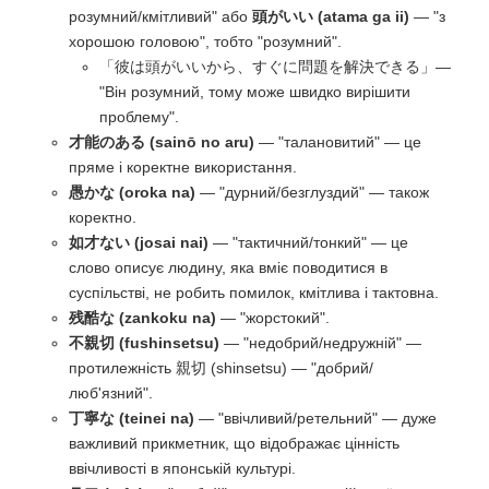
розумний/кмітливий" або
頭がいい (atama ga ii)
— "з
хорошою головою", тобто "розумний".
「彼は頭がいいから、すぐに問題を解決できる」—
"Він розумний, тому може швидко вирішити
проблему".
才能のある (sainō no aru)
— "талановитий" — це
пряме і коректне використання.
愚かな (oroka na)
— "дурний/безглуздий" — також
коректно.
如才ない (josai nai)
— "тактичний/тонкий" — це
слово описує людину, яка вміє поводитися в
суспільстві, не робить помилок, кмітлива і тактовна.
残酷な (zankoku na)
— "жорстокий".
不親切 (fushinsetsu)
— "недобрий/недружній" —
протилежність 親切 (shinsetsu) — "добрий/
люб'язний".
丁寧な (teinei na)
— "ввічливий/ретельний" — дуже
важливий прикметник, що відображає цінність
ввічливості в японській культурі.