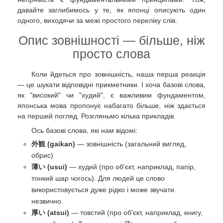
давайте заглибимось у те, як японці описують один
одного, виходячи за межі простого переліку слів.
Опис зовнішності — більше, ніж
просто слова
Коли йдеться про зовнішність, наша перша реакція
— це шукати відповідні прикметники. І хоча базові слова,
як "високий" чи "худий", є важливим фундаментом,
японська мова пропонує набагато більше, ніж здається
на перший погляд. Розгляньмо кілька прикладів.
Ось базові слова, які нам відомі:
外観 (gaikan)
— зовнішність (загальний вигляд,
обрис)
薄い (usui)
— худий (про об'єкт, наприклад, папір,
тонкий шар чогось). Для людей це слово
використовується дуже рідко і може звучати
незвично.
厚い (atsui)
— товстий (про об'єкт, наприклад, книгу,