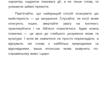
характер, надаючи перевагу дії, а не лише слову, та
уникаючи зайвої прямоти.
Пам'ятайте, що найкращий спосіб опанувати цю
майстерність — це занурення. Слухайте, як носії мови
описують інших, звертайте увагу на контекст,
практикуйтеся і не бійтеся помилятися. Адже кожна
помилка — це крок до глибшого розуміння мови та
культури. І коли ви навчитеся не просто перекладати, а
відчувати, які слова є найбільш природними та
відповідними, ваша японська мова зазвучить по-
справжньому живо і щиро.