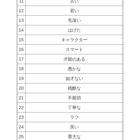
11
古い
12
若い
13
毛深い
14
はげた
15
キャラクター
16
スマート
17
才能のある
18
愚かな
19
如才ない
20
残酷な
21
不親切
22
丁寧な
23
ラフ
24
良い
25
寛大な