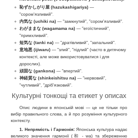
恥ずかしがり屋 (hazukashigariya)
—
"сором'язливий".
内気な (uchiki na)
— "замкнутий", "сором'язливий".
わがままな (wagamama na)
— "егоїстичний",
"примхливий".
短気な (tanki na)
— "дратівливий", "запальний".
意地悪 (ijiwaru)
— "злий", "підлий" (часто в дитячому
контексті, але може використовуватися і для
дорослих).
頑固な (gankona)
— "впертий".
神経質な (shinkeishitsu na)
— "нервовий",
"чутливий", "дріб'язковий".
Культурні тонкощі та етикет у описах
Опис людини в японській мові — це не тільки про
вибір правильного слова, а й про розуміння культурного
контексту.
1. Непрямість і Гармонія:
Японська культура надає
великого значення гармонії (和 - wa) та збереженню