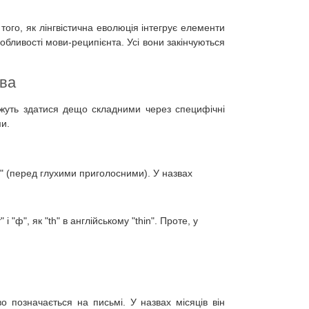
ого, як лінгвістична еволюція інтегрує елементи
обливості мови-реципієнта. Усі вони закінчуються
ва
можуть здатися дещо складними через специфічні
ми.
" (перед глухими приголосними). У назвах
і "ф", як "th" в англійському "thin". Проте, у
о позначається на письмі. У назвах місяців він