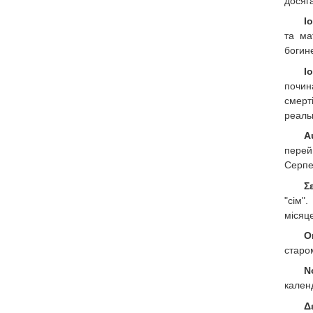
досяга
Ι
та ма
богин
Ι
почин
смерт
реальн
Α
перей
Серпен
Σ
"сім"
місяце
Ο
старо
Ν
календ
Δ