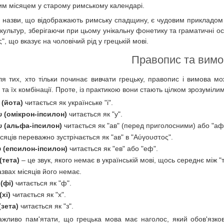
им місяцем у старому римському календарі.
і назви, що відображають римську спадщину, є чудовим прикладом т
 культур, зберігаючи при цьому унікальну фонетику та граматичні ос
ς", що вказує на чоловічий рід у грецькій мові.
Правопис та вимо
ля тих, хто тільки починає вивчати грецьку, правопис і вимова 
 та їх комбінації. Проте, із практикою вони стають цілком зрозуміли
ι (йота)
читається як українське "і".
υ (омікрон-іпсилон)
читається як "у".
υ (альфа-іпсилон)
читається як "ав" (перед приголосними) або "аф
ісяців переважно зустрічається як "ав" в "Αύγουστος".
υ (епсилон-іпсилон)
читається як "ев" або "еф".
(тета)
– це звук, якого немає в українській мові, щось середнє між "т" 
азвах місяців його немає.
 (фі)
читається як "ф".
(хі)
читається як "х".
(зета)
читається як "з".
ажливо пам'ятати, що грецька мова має наголос, який обов'язков