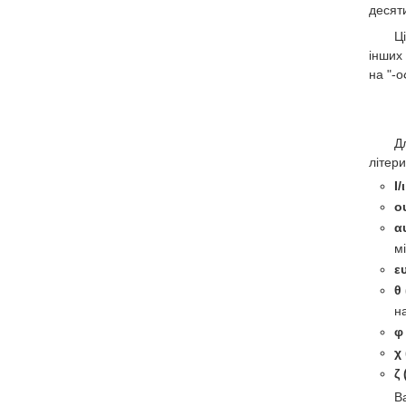
десят
Ц
інших
на "-ο
Д
літери
Ι/
ο
α
м
ε
θ 
н
φ
χ 
ζ 
В