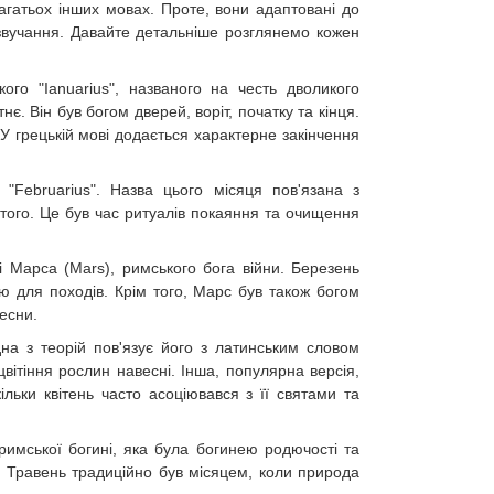
 багатьох інших мовах. Проте, вони адаптовані до
 звучання. Давайте детальніше розглянемо кожен
ого "Ianuarius", названого на честь дволикого
. Він був богом дверей, воріт, початку та кінця.
 У грецькій мові додається характерне закінчення
"Februarius". Назва цього місяця пов'язана з
ого. Це був час ритуалів покаяння та очищення
і Марса (Mars), римського бога війни. Березень
ю для походів. Крім того, Марс був також богом
есни.
дна з теорій пов'язує його з латинським словом
цвітіння рослин навесні. Інша, популярна версія,
льки квітень часто асоціювався з її святами та
римської богині, яка була богинею родючості та
. Травень традиційно був місяцем, коли природа