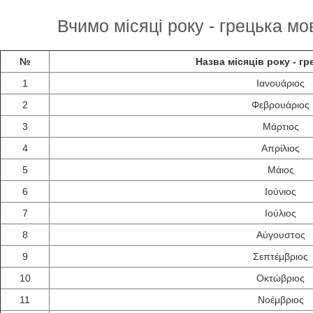
Вчимо місяці року - грецька мов
№
Назва місяців року - г
1
Ιανουάριος
2
Φεβρουάριος
3
Μάρτιος
4
Απρίλιος
5
Μάιος
6
Ιούνιος
7
Ιούλιος
8
Αύγουστος
9
Σεπτέμβριος
10
Οκτώβριος
11
Νοέμβριος