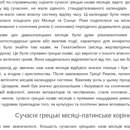
об по-справжньому оцінити сучасні грецькі назви місяців, варто зр
ну від сучасних, не мали єдиного, стандартизованого календаря.
и-мало свою власну систему відліку часу. Ці календарі були пер
алися поєднати рух Місяця та Сонця. Роки поділялися на місяц
нювання з сонячним роком (і сезонами) періодично додавалися додат
азви цих давньогрецьких місяців були дуже різноманітними і
ькогосподарські цикли або важливі події, характерні для конкретн
 було знайти такі назви, як Гекатомбеон (місяць жертвоприно
дона). Це були справжні грецькі назви, що виросли з їхнього власн
м античних греків. Вони кардинально відрізняються від тих, що ми 
ерехід до звичних нам назв місяців відбувся значно пізніше і був
ії, а згодом і християнства. Після завоювання Греції Римом, латин
 витісняти місцеві календарні системи. Важливу роль у цьому проц
 Цезарем, який був значно досконалішим і базувався на сонячному 
кій міфології, іменах імператорів та числівниках, стали основою 
 чином, сучасні грецькі назви місяців є прямими нащадками римсь
 чудовим прикладом того, як культурні та політичні зміни впливают
Сучасні грецькі місяці-латинське корі
к вже зазначалося, більшість сучасних грецьких назв місяців м