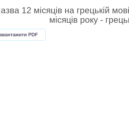
азва 12 місяців на грецькій мов
місяців року - грец
авантажити PDF