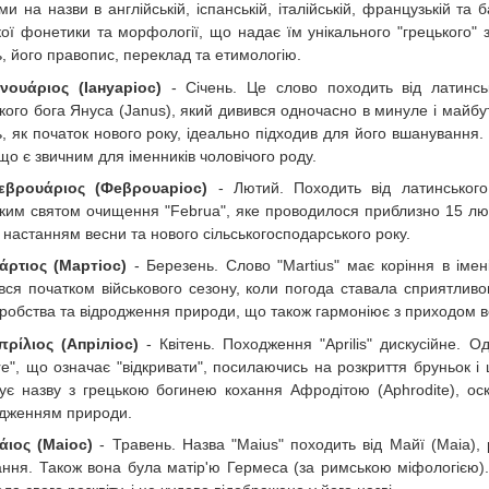
ми на назви в англійській, іспанській, італійській, французькій та
кої фонетики та морфології, що надає їм унікального "грецького"
ь, його правопис, переклад та етимологію.
ανουάριος (Іануаріос)
- Січень. Це слово походить від латинськ
ого бога Януса (Janus), який дивився одночасно в минуле і майбутнє
ь, як початок нового року, ідеально підходив для його вшанування.
 що є звичним для іменників чоловічого роду.
εβρουάριος (Феβρουаріос)
- Лютий. Походить від латинського 
ким святом очищення "Februa", яке проводилося приблизно 15 лют
 настанням весни та нового сільськогосподарського року.
άρτιος (Мартіос)
- Березень. Слово "Martius" має коріння в імен
вся початком військового сезону, коли погода ставала сприятливо
робства та відродження природи, що також гармоніює з приходом в
πρίλιος (Апріліос)
- Квітень. Походження "Aprilis" дискусійне. О
ire", що означає "відкривати", посилаючись на розкриття бруньок і 
зує назву з грецькою богинею кохання Афродітою (Aphrodite), оскі
дженням природи.
άιος (Маіос)
- Травень. Назва "Maius" походить від Майї (Maia), 
ання. Також вона була матір'ю Гермеса (за римською міфологією)