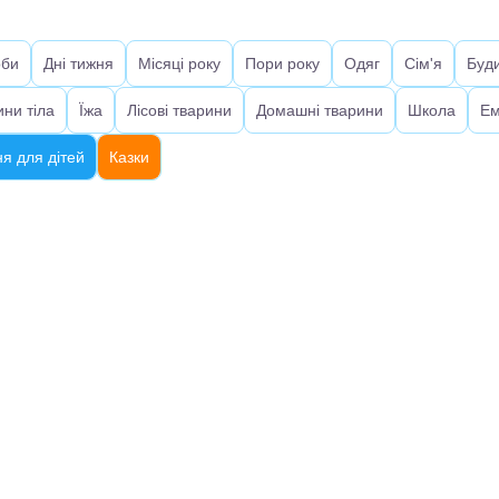
оби
Дні тижня
Місяці року
Пори року
Одяг
Сім'я
Буд
ини тіла
Їжа
Лісові тварини
Домашні тварини
Школа
Ем
я для дітей
Казки