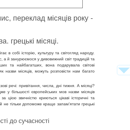
пис, переклад місяців року -
а. грецькі місяці.
гає в собі історію, культуру та світогляд народу.
 а й занурюємося у дивовижний світ традицій та
іших та найбагатших, вона подарувала світові
, як назви місяців, можуть розповісти нам багато
ві речі: привітання, числа, дні тижня. А місяці?
же у більшості європейських мов назви місяців
за цією звичністю криються цікаві історичні та
лей не тільки допоможе краще запам'ятати грецькі
сті до сучасності