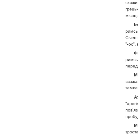
схожи
грець
місяц
Ι
римськ
Січен
"-ος",
Φ
римсь
перед
Μ
вважа
земле
Α
"aper
пов'я
пробу
Μ
зрост