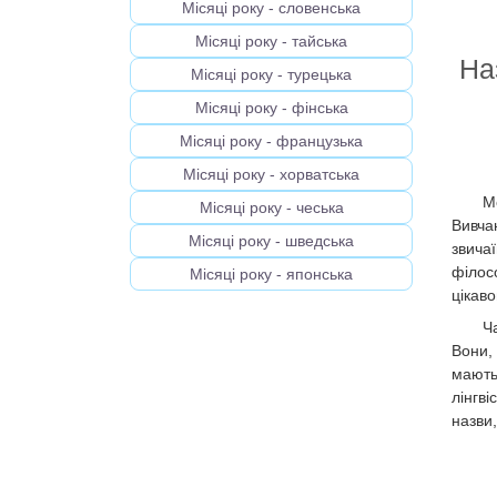
Місяці року - словенська
Місяці року - тайська
На
Місяці року - турецька
Місяці року - фінська
Місяці року - французька
Місяці року - хорватська
М
Місяці року - чеська
Вивча
Місяці року - шведська
звича
філос
Місяці року - японська
цікаво
Ч
Вони,
мають
лінгв
назви,