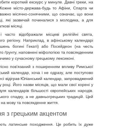
обити короткий екскурс у минуле. Давні греки, на
 Кожне місто-держава-будь то Афіни, Спарта чи
еважно місячно-сонячними, що означає, що вони
і, які зазвичай починалися з молодика, а для
кові місяці.
 часто відображали місцеві релігійні свята,
ого регіону. Наприклад, в афінському календарі
шень богині Гекаті) або Посейдеон (на честь
ого ґрунту, наповнені міфологією та повсякденним
бачимо у сучасному грецькому лексиконі.
 тісно пов'язаний з поширенням впливу Римської
ський календар, хоча і не одразу, але поступово
есі відіграв Юліанський календар, запроваджений
році. Його назви місяців, що мали свої корені у
для календарів більшості європейських народів.
кого спадку, а не давньогрецьких традицій. Цей
ь на мову та повсякденне життя.
ння з грецьким акцентом
ають латинське походження. Це робить їх дуже