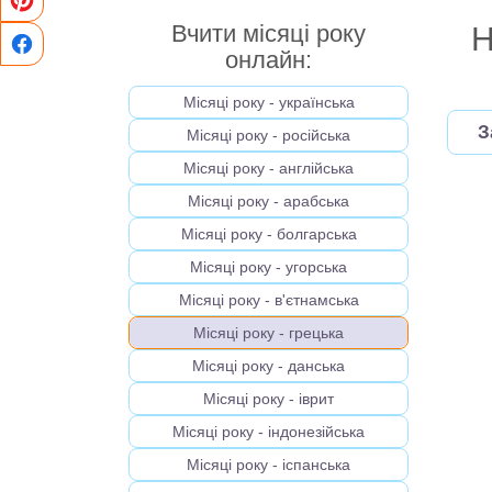
Вчити місяці року
Н
онлайн:
Місяці року - українська
З
Місяці року - російська
Місяці року - англійська
Місяці року - арабська
Місяці року - болгарська
Місяці року - угорська
Місяці року - в'єтнамська
Місяці року - грецька
Місяці року - данська
Місяці року - іврит
Місяці року - індонезійська
Місяці року - іспанська