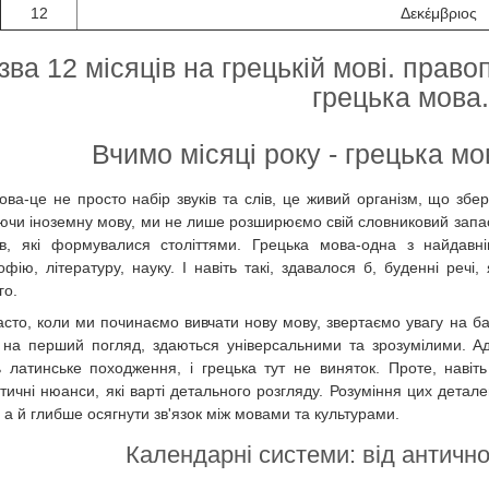
12
Δεκέμβριος
зва 12 місяців на грецькій мові. право
грецька мова.
Вчимо місяці року - грецька мов
ова-це не просто набір звуків та слів, це живий організм, що збері
ючи іноземну мову, ми не лише розширюємо свій словниковий запас,
їв, які формувалися століттями. Грецька мова-одна з найдавн
офію, літературу, науку. І навіть такі, здавалося б, буденні речі
го.
асто, коли ми починаємо вивчати нову мову, звертаємо увагу на базо
 на перший погляд, здаються універсальними та зрозумілими. Ад
 латинське походження, і грецька тут не виняток. Проте, навіть 
істичні нюанси, які варті детального розгляду. Розуміння цих дета
 а й глибше осягнути зв'язок між мовами та культурами.
Календарні системи: від антично