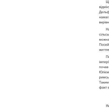
Щ
відмі
Дельф
намаг
вирів
Н
сільс
можна
Посей
життя
П
імпер
почав
Юлієм
римсь
Таким
факт є
Я