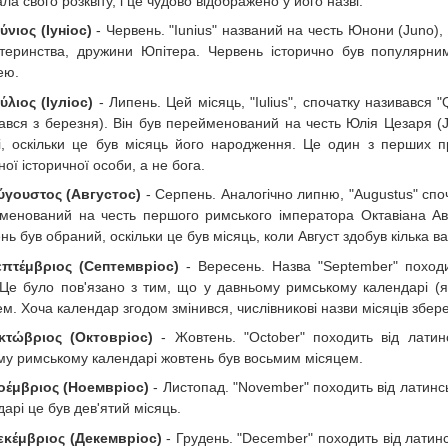
ла свого розквіту, і це чудово відображено у його назві.
ούνιος (Іуніос)
- Червень. "Iunius" названий на честь Юнони (Juno),
теринства, дружини Юпітера. Червень історично був популярним
ею.
ούλιος (Іуліос)
- Липень. Цей місяць, "Iulius", спочатку називався "
ався з березня). Він був перейменований на честь Юлія Цезаря (Ju
і, оскільки це був місяць його народження. Це один з перших пр
ої історичної особи, а не бога.
ύγουστος (Августос)
- Серпень. Аналогічно липню, "Augustus" споча
менований на честь першого римського імператора Октавіана Авг
ь був обраний, оскільки це був місяць, коли Август здобув кілька в
επτέμβριος (Септемвріос)
- Вересень. Назва "September" походи
. Це було пов'язано з тим, що у давньому римському календарі (
м. Хоча календар згодом змінився, числівникові назви місяців збер
κτώβριος (Октовріос)
- Жовтень. "October" походить від латинсь
му римському календарі жовтень був восьмим місяцем.
οέμβριος (Ноемвріос)
- Листопад. "November" походить від латинсь
арі це був дев'ятий місяць.
εκέμβριος (Декемвріос)
- Грудень. "December" походить від латинс