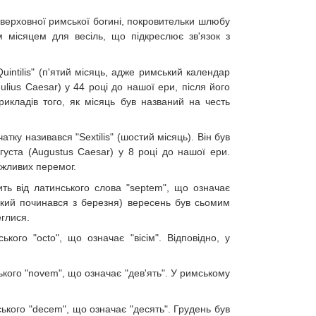
 верховної римської богині, покровительки шлюбу
 місяцем для весіль, що підкреслює зв'язок з
Quintilis" (п'ятий місяць, адже римський календар
lius Caesar) у 44 році до нашої ери, після його
икладів того, як місяць був названий на честь
тку називався "Sextilis" (шостий місяць). Він був
уста (Augustus Caesar) у 8 році до нашої ери.
ажливих перемог.
ть від латинського слова "septem", що означає
який починався з березня) вересень був сьомим
еглися.
кого "octo", що означає "вісім". Відповідно, у
кого "novem", що означає "дев'ять". У римському
ького "decem", що означає "десять". Грудень був