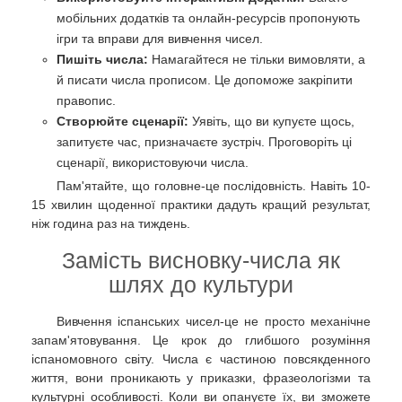
мобільних додатків та онлайн-ресурсів пропонують
ігри та вправи для вивчення чисел.
Пишіть числа:
Намагайтеся не тільки вимовляти, а
й писати числа прописом. Це допоможе закріпити
правопис.
Створюйте сценарії:
Уявіть, що ви купуєте щось,
запитуєте час, призначаєте зустріч. Проговоріть ці
сценарії, використовуючи числа.
Пам'ятайте, що головне-це послідовність. Навіть 10-
15 хвилин щоденної практики дадуть кращий результат,
ніж година раз на тиждень.
Замість висновку-числа як
шлях до культури
Вивчення іспанських чисел-це не просто механічне
запам'ятовування. Це крок до глибшого розуміння
іспаномовного світу. Числа є частиною повсякденного
життя, вони проникають у приказки, фразеологізми та
культурні особливості. Коли ви опануєте їх, ви зможете