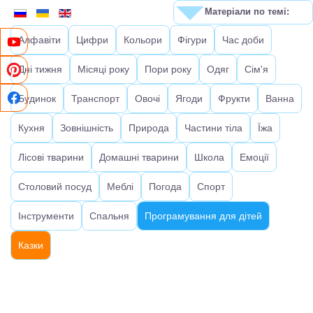
Матеріали по темі:
Алфавіти
Цифри
Кольори
Фігури
Час доби
Дні тижня
Місяці року
Пори року
Одяг
Сім'я
Будинок
Транспорт
Овочі
Ягоди
Фрукти
Ванна
Кухня
Зовнішність
Природа
Частини тіла
Їжа
Лісові тварини
Домашні тварини
Школа
Емоції
Столовий посуд
Меблі
Погода
Спорт
Інструменти
Спальня
Програмування для дітей
Казки