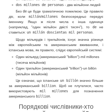
dos millones de personas
- два мільйони людей
Без
de
це буде граматичною помилкою. Це правило
діє, коли
millón
/
millones
безпосередньо передує
іменнику. Якщо ж після числа є інша одиниця
(наприклад, "один мільйон двісті тисяч"), то
de
не
ставиться:
un millón doscientas mil personas
.
Щодо мільярдів і трильйонів, існує значна різниця
між європейським та американським вживанням, і
іспанська мова, як правило, слідує європейській системі:
Один мільярд (американський "billion")-mil millones
(тисяча мільйонів)
Один трильйон (американський "trillion")-un billón
(мільйон мільйонів)
Це означає, що іспанське
un billón
значно більше
за американський
billion
. Щоб не плутатися, часто
використовують
mil millones
для позначення
американського
billion
.
Порядкові числівники-хто