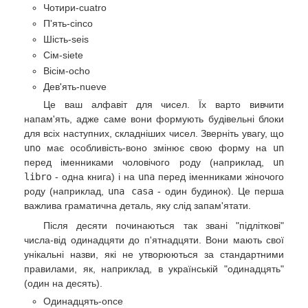
Чотири-cuatro
П'ять-cinco
Шість-seis
Сім-siete
Вісім-ocho
Дев'ять-nueve
Це ваш алфавіт для чисел. Їх варто вивчити
напам'ять, адже саме вони формують будівельні блоки
для всіх наступних, складніших чисел. Зверніть увагу, що
uno
має особливість-воно змінює свою форму на
un
перед іменниками чоловічого роду (наприклад,
un
libro
- одна книга) і на
una
перед іменниками жіночого
роду (наприклад,
una casa
- один будинок). Це перша
важлива граматична деталь, яку слід запам'ятати.
Після десяти починаються так звані "підліткові"
числа-від одинадцяти до п'ятнадцяти. Вони мають свої
унікальні назви, які не утворюються за стандартними
правилами, як, наприклад, в українській "одинадцять"
(один на десять).
Одинадцять-once