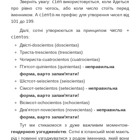
Зверніть увагу:
cien
використовується, коли йдеться
про рівно сто чогось, або коли число стоїть перед
іменником. А
ciento
-як префікс для утворення чисел від
101 до 199.
Далі, сотні утворюються за принципом
число +
cientos
:
Двісті-doscientos (doscientas)
Триста-trescientos (trescientas)
Чотириста-cuatrocientos (cuatrocientas)
П'ятсот-quinientos (quinientas) -
неправильна
форма, варто запам'ятати!
Шістсот-seiscientos (seiscientas)
Сімсот-setecientos (setecientas) -
неправильна
форма, варто запам'ятати!
Вісімсот-ochocientos (ochocientas)
Дев'ятсот-novecientos (novecientas) -
неправильна
форма, варто запам'ятати!
Тут ми стикаємося з дуже важливим моментом-
гендерною узгодженістю
. Сотні в іспанській мові мають
рід і повинні узгоджуватися з родом іменника, який вони