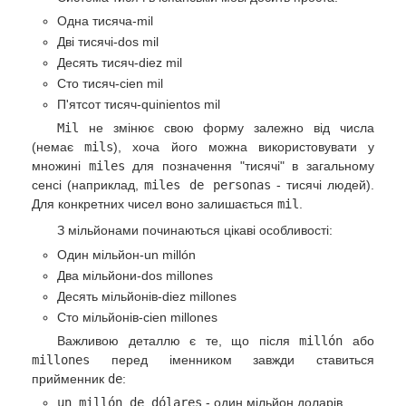
Одна тисяча-mil
Дві тисячі-dos mil
Десять тисяч-diez mil
Сто тисяч-cien mil
П'ятсот тисяч-quinientos mil
Mil
не змінює свою форму залежно від числа
(немає
mils
), хоча його можна використовувати у
множині
miles
для позначення "тисячі" в загальному
сенсі (наприклад,
miles de personas
- тисячі людей).
Для конкретних чисел воно залишається
mil
.
З мільйонами починаються цікаві особливості:
Один мільйон-un millón
Два мільйони-dos millones
Десять мільйонів-diez millones
Сто мільйонів-cien millones
Важливою деталлю є те, що після
millón
або
millones
перед іменником завжди ставиться
прийменник
de
:
un millón de dólares
- один мільйон доларів