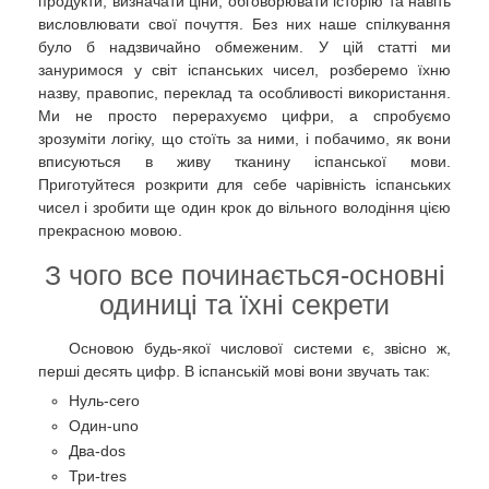
продукти, визначати ціни, обговорювати історію та навіть
висловлювати свої почуття. Без них наше спілкування
було б надзвичайно обмеженим. У цій статті ми
зануримося у світ іспанських чисел, розберемо їхню
назву, правопис, переклад та особливості використання.
Ми не просто перерахуємо цифри, а спробуємо
зрозуміти логіку, що стоїть за ними, і побачимо, як вони
вписуються в живу тканину іспанської мови.
Приготуйтеся розкрити для себе чарівність іспанських
чисел і зробити ще один крок до вільного володіння цією
прекрасною мовою.
З чого все починається-основні
одиниці та їхні секрети
Основою будь-якої числової системи є, звісно ж,
перші десять цифр. В іспанській мові вони звучать так:
Нуль-cero
Один-uno
Два-dos
Три-tres