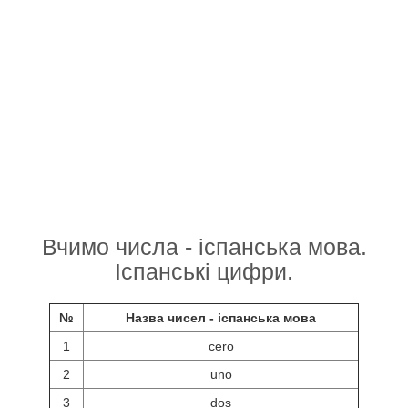
Вчимо числа - іспанська мова.
Іспанські цифри.
№
Назва чисел - іспанська мова
1
cero
2
uno
3
dos