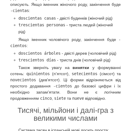
описують. Якщо іменник жіночого роду, закінчення буде
-cientas
:
doscientas casas
- двісті будинків (жіночий рід)
trescientas personas
- триста людей (жіночий
рід)
Якщо іменник чоловічого роду, закінчення буде
-
cientos
:
doscientos árboles
- двісті дерев (чоловічий рід)
trescientos días
- триста днів (чоловічий рід)
Також зверніть увагу на
винятки
у формуванні
сотень:
quinientos
(п'ятсот),
setecientos
(сімсот) та
novecientos
(дев'ятсот). Ці форми відрізняються від
простого додавання
-cientos
до базової цифри і їх
необхідно запам'ятати. Вони не є логічним
продовженням
cinco
,
siete
та
nueve
відповідно.
Тисячі, мільйони і далі-гра з
великими числами
Система тисяч в іспанській мові досить проста: