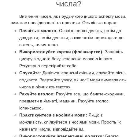
числа?
Вивчення чисел, як і будь-якого іншого аспекту мови,
вимагає послідовності та практики. Ось кілька порад:
Почніть з малого:
Освоїть перші десять, потім до
двадцяти, потім десятки, а вже потім переходьте до
сотень, тисяч тощо.
Використовуйте картки (флешкартки):
Запишіть
цифру з одного боку, іспанське слово-з іншого.
Регулярно перевіряйте себе.
Слухайте:
Дивіться іспанські фільми, слухайте пісні,
подкасти. Звертайте увагу, як носії мови вимовляють
числа в різних контекстах.
Рахуйте вголос:
Рахуйте все, що бачите-сходинки,
предмети в кімнаті, машини. Рахуйте вголос
іспанською.
Практикуйтеся з носіями мови:
Якщо є
можливість, спілкуйтеся з носіями мови. Просіть їх
називати числа, відповідайте їм.
Використовуйте інтерактивні додатки:
Багато