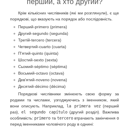
перший, а хто другий?
Крім кількісних числівників (які ми розглянули), є ще
порядкові, що вказують на порядок або послідовність.
Перший-primero (primera)
Другий-segundo (segunda)
Третій-tercero (tercera)
Четвертий-cuarto (cuarta)
П'ятий-quinto (quinta)
Шостий-sexto (sexta)
Сьомий-séptimo (séptima)
Восьмий-octavo (octava)
Дев'ятий-noveno (novena)
Десятий-décimo (décima)
Порядкові числівники змінюють свою форму за
родами та числами, узгоджуючись з іменником, який
вони описують. Наприклад,
la primera vez
(перший
раз),
el segundo capítulo
(другий розділ). Важлива
особливість:
primero
та
tercero
втрачають закінчення
o
перед іменниками чоловічого роду в однині: