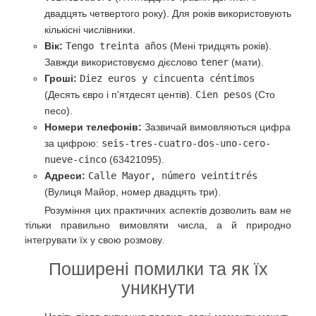
двадцять четвертого року). Для років використовують
кількісні числівники.
Вік:
Tengo treinta años
(Мені тридцять років).
Завжди використовуємо дієслово
tener
(мати).
Гроші:
Diez euros y cincuenta céntimos
(Десять євро і п'ятдесят центів).
Cien pesos
(Сто
песо).
Номери телефонів:
Зазвичай вимовляються цифра
за цифрою:
seis-tres-cuatro-dos-uno-cero-
nueve-cinco
(63421095).
Адреси:
Calle Mayor, número veintitrés
(Вулиця Майор, номер двадцять три).
Розуміння цих практичних аспектів дозволить вам не
тільки правильно вимовляти числа, а й природно
інтегрувати їх у свою розмову.
Поширені помилки та як їх
уникнути