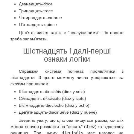
Дванадцять-doce
Тринадцять-trece
Чотирнадцять-catorce
П'ятнадцять-quince
Ці п'ять чисел також є "неслухняними" і їх просто
треба запам'ятати.
Шістнадцять і далі-перші
ознаки логіки
Справжня система починає проявлятися з
шістнадцяти. З цього моменту числа утворюються за
схожим принципом:
Шістнадцять-dieciséis (diez y seis)
Сімнадцять-diecisiete (diez y siete)
Вісімнадцять-dieciocho (diez y ocho)
Дев'ятнадцять-diecinueve (diez y nueve)
Зверніть увагу, що ці слова пишуться разом, хоча їх
можна логічно розділити на "десять" (
diez
) та відповідну
одиницю. При цьому
dieciséis
має наголос на