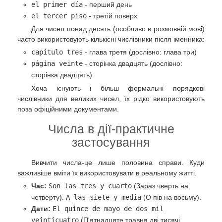
el primer día
- перший день
el tercer piso
- третій поверх
Для чисел понад десять (особливо в розмовній мові)
часто використовують кількісні числівники після іменника:
capítulo tres
- глава третя (дослівно: глава три)
página veinte
- сторінка двадцять (дослівно:
сторінка двадцять)
Хоча існують і більш формальні порядкові
числівники для великих чисел, їх рідко використовують
поза офіційними документами.
Числа в дії-практичне
застосування
Вивчити числа-це лише половина справи. Куди
важливіше вміти їх використовувати в реальному житті.
Час:
Son las tres y cuarto
(Зараз чверть на
четверту).
A las siete y media
(О пів на восьму).
Дати:
El quince de mayo de dos mil
veinticuatro
(П'ятнадцяте травня дві тисячі