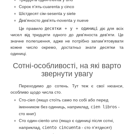
Сорок п'ять-cuarenta y cinco
Шістдесят сім-sesenta y siete
Дев'яносто дев'ять-noventa y nueve
Це правило
десятки + y + одиниці
діє для всіх
чисел від тридцяти одного до дев'яноста дев'яти. Це
значне полегшення, адже не потрібно запам'ятовувати
кожне число окремо, достатньо знати десятки та
одиниці.
Сотні-особливості, на які варто
звернути увагу
Переходимо до сотень. Тут теж є свої нюанси,
особливо щодо числа сто.
Сто-cien (якщо стоїть само по собі або перед
іменником без одиниць, наприклад,
cien libros
-
сто книг)
Сто один-ciento uno (якщо є одиниці після сотні,
наприклад,
ciento cincuenta
- сто п'ятдесят)