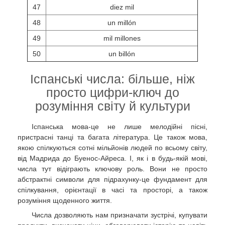
47
diez mil
48
un millón
49
mil millones
50
un billón
Іспанські числа: більше, ніж
просто цифри-ключ до
розуміння світу й культури
Іспанська мова-це не лише мелодійні пісні,
пристрасні танці та багата література. Це також мова,
якою спілкуються сотні мільйонів людей по всьому світу,
від Мадрида до Буенос-Айреса. І, як і в будь-якій мові,
числа тут відіграють ключову роль. Вони не просто
абстрактні символи для підрахунку-це фундамент для
спілкування, орієнтації в часі та просторі, а також
розуміння щоденного життя.
Числа дозволяють нам призначати зустрічі, купувати