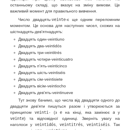
останньому складі, що вказує на зміну вимови. Це
важливий момент для правильного вивчення.
Число двадцять-
veinte
-є ще одним переломним
моментом. Це основа для наступних чисел, схожих на
шістнадцять-дев'ятнадцять:
Двадцять один-veintiuno
Двадцять два-veintidós
Двадцять три-veintitrés
Двадцять чотири-veinticuatro
Двадцять п'ять-veinticinco
Двадцять шість-veintiséis
Двадцять сім-veintisiete
Двадцять вісім-veintiocho
Двадцять дев'ять-veintinueve
Тут знову бачимо, що числа від двадцяти одного до
двадцяти дев'яти пишуться разом і утворюються за
принципом
veinti-
(з
e
на кінці, яка замінює
a
у
veinte
) та відповідної одиниці. Зверніть увагу на
наголоси у
veintidós
,
veintitrés
,
veintiséis
. Так