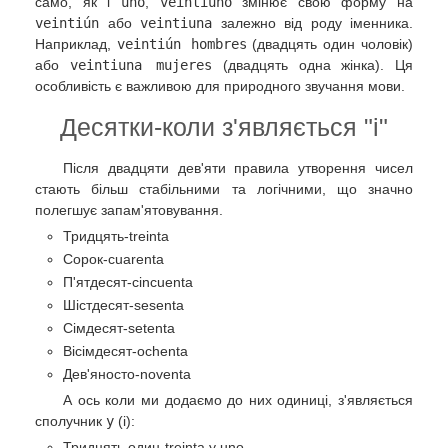
само, як і
uno
,
veintiuno
змінює свою форму на
veintiún
або
veintiuna
залежно від роду іменника.
Наприклад,
veintiún hombres
(двадцять один чоловік)
або
veintiuna mujeres
(двадцять одна жінка). Ця
особливість є важливою для природного звучання мови.
Десятки-коли з'являється "і"
Після двадцяти дев'яти правила утворення чисел
стають більш стабільними та логічними, що значно
полегшує запам'ятовування.
Тридцять-treinta
Сорок-cuarenta
П'ятдесят-cincuenta
Шістдесят-sesenta
Сімдесят-setenta
Вісімдесят-ochenta
Дев'яносто-noventa
А ось коли ми додаємо до них одиниці, з'являється
сполучник
y
(і):
Тридцять один-treinta y uno