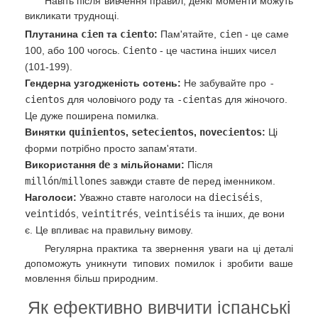
Навіть після вивчення правил, деякі моменти можуть
викликати труднощі.
Плутанина
cien
та
ciento
:
Пам'ятайте,
cien
- це саме
100, або 100 чогось.
Ciento
- це частина інших чисел
(101-199).
Гендерна узгодженість сотень:
Не забувайте про
-
cientos
для чоловічого роду та
-cientas
для жіночого.
Це дуже поширена помилка.
Винятки
quinientos
,
setecientos
,
novecientos
:
Ці
форми потрібно просто запам'ятати.
Використання
de
з мільйонами:
Після
millón
/
millones
завжди ставте
de
перед іменником.
Наголоси:
Уважно ставте наголоси на
dieciséis
,
veintidós
,
veintitrés
,
veintiséis
та інших, де вони
є. Це впливає на правильну вимову.
Регулярна практика та звернення уваги на ці деталі
допоможуть уникнути типових помилок і зробити ваше
мовлення більш природним.
Як ефективно вивчити іспанські