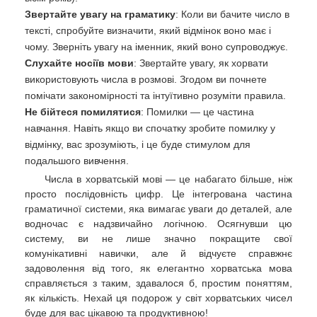
Звертайте увагу на граматику
: Коли ви бачите число в
тексті, спробуйте визначити, який відмінок воно має і
чому. Зверніть увагу на іменник, який воно супроводжує.
Слухайте носіїв мови
: Звертайте увагу, як хорвати
використовують числа в розмові. Згодом ви почнете
помічати закономірності та інтуїтивно розуміти правила.
Не бійтеся помилятися
: Помилки — це частина
навчання. Навіть якщо ви спочатку зробите помилку у
відмінку, вас зрозуміють, і це буде стимулом для
подальшого вивчення.
Числа в хорватській мові — це набагато більше, ніж
просто послідовність цифр. Це інтегрована частина
граматичної системи, яка вимагає уваги до деталей, але
водночас є надзвичайно логічною. Осягнувши цю
систему, ви не лише значно покращите свої
комунікативні навички, але й відчуєте справжнє
задоволення від того, як елегантно хорватська мова
справляється з таким, здавалося б, простим поняттям,
як кількість. Нехай ця подорож у світ хорватських чисел
буде для вас цікавою та продуктивною!