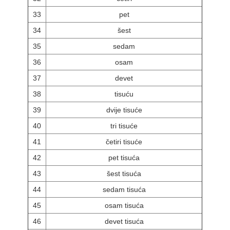
33
pet
34
šest
35
sedam
36
osam
37
devet
38
tisuću
39
dvije tisuće
40
tri tisuće
41
četiri tisuće
42
pet tisuća
43
šest tisuća
44
sedam tisuća
45
osam tisuća
46
devet tisuća