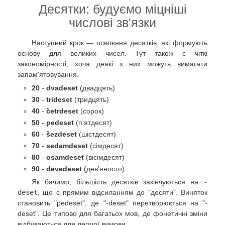
Десятки: будуємо міцніші
числові зв'язки
Наступний крок — освоєння десятків, які формують
основу для великих чисел. Тут також є чіткі
закономірності, хоча деякі з них можуть вимагати
запам'ятовування.
20
-
dvadeset
(двадцять)
30
-
trideset
(тридцять)
40
-
četrdeset
(сорок)
50
-
pedeset
(п'ятдесят)
60
-
šezdeset
(шістдесят)
70
-
sedamdeset
(сімдесят)
80
-
osamdeset
(вісімдесят)
90
-
devedeset
(дев'яносто)
Як бачимо, більшість десятків закінчуються на
-
deset
, що є прямим відсиланням до "десяти". Виняток
становить "pedeset", де "-deset" перетворюється на "-
deset". Це типово для багатьох мов, де фонетичні зміни
відбуваються для легшої вимови.