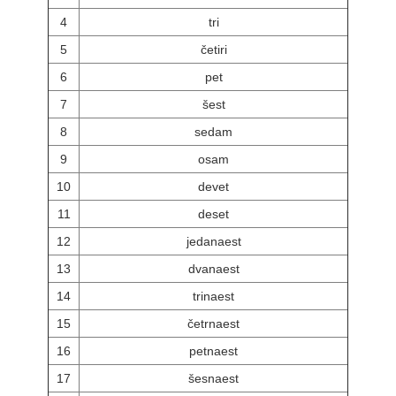
4
tri
5
četiri
6
pet
7
šest
8
sedam
9
osam
10
devet
11
deset
12
jedanaest
13
dvanaest
14
trinaest
15
četrnaest
16
petnaest
17
šesnaest