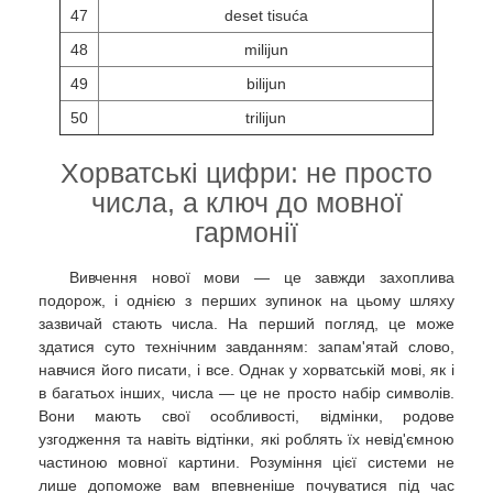
47
deset tisuća
48
milijun
49
bilijun
50
trilijun
Хорватські цифри: не просто
числа, а ключ до мовної
гармонії
Вивчення нової мови — це завжди захоплива
подорож, і однією з перших зупинок на цьому шляху
зазвичай стають числа. На перший погляд, це може
здатися суто технічним завданням: запам'ятай слово,
навчися його писати, і все. Однак у хорватській мові, як і
в багатьох інших, числа — це не просто набір символів.
Вони мають свої особливості, відмінки, родове
узгодження та навіть відтінки, які роблять їх невід'ємною
частиною мовної картини. Розуміння цієї системи не
лише допоможе вам впевненіше почуватися під час