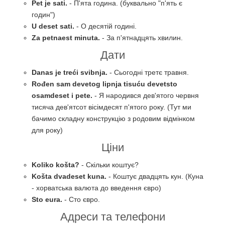
Pet je sati.
- П'ята година. (буквально "п'ять є
годин")
U deset sati.
- О десятій годині.
Za petnaest minuta.
- За п'ятнадцять хвилин.
Дати
Danas je treći svibnja.
- Сьогодні третє травня.
Rođen sam devetog lipnja tisuću devetsto
osamdeset i pete.
- Я народився дев'ятого червня
тисяча дев'ятсот вісімдесят п'ятого року. (Тут ми
бачимо складну конструкцію з родовим відмінком
для року)
Ціни
Koliko košta?
- Скільки коштує?
Košta dvadeset kuna.
- Коштує двадцять кун. (Куна
- хорватська валюта до введення євро)
Sto eura.
- Сто євро.
Адреси та телефони