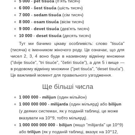
5 000
-
pet tisuća
(п'ять тисяч)
6 000
-
šest tisuća
(шість тисяч)
7 000
-
sedam tisuća
(сім тисяч)
8 000
-
osam tisuća
(вісім тисяч)
9 000
-
devet tisuća
(дев'ять тисяч)
10 000
-
deset tisuća
(десять тисяч)
Тут ми бачимо цікаву особливість: слово "tisuća"
(тисяча) є іменником жіночого роду. Це означає, що для
чисел 2, 3, 4 воно буде в називному відмінку множини
("dvije tisuće", "tri tisuće", "četiri tisuće"), а для 5 і вище —
в родовому відмінку множини ("pet tisuća", "deset tisuća").
Це важливий момент для правильного узгодження.
Ще більші числа
1 000 000
-
milijun
(один мільйон)
1 000 000 000
-
milijarda
(один мільярд) або
bilijun
(у деяких системах, як у поданій таблиці, це може
вказувати на 10^9, тобто мільярд).
1 000 000 000 000
-
bilijun
(якщо "milijarda" це 10^9)
або
trilijun
(як у поданій таблиці, вказує на 10^12,