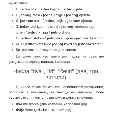
відмінками:
Н.
jedan
stol /
jedna
knjiga /
jedno
dijete
Р.
jednog
stola /
jedne
knjige /
jednog
djeteta
Д.
jednom
stolu /
jednoj
knjizi /
jednom
djetetu
З.
jedan
stol (для неістот) /
jednog
studenta (для
істот) /
jednu
knjigu /
jedno
dijete
О.
jednim
stolom /
jednom
knjigom /
jednim
djetetom
М. O
jednom
stolu / o
jednoj
knjizi / o
jednom
djetetu
Кл. (не використовується для чисел)
Це дуже важливо пам'ятати, адже неправильне
узгодження одразу видасть іноземця.
Числа "dva", "tri", "četiri" (два, три,
чотири)
Ці числа також мають свої особливості узгодження,
особливо в називному та знахідному відмінках. Вони
керують іменником у називному відмінку множини.
dva
muškarca (два чоловіки, чоловічий рід)
dvije
žene (дві жінки, жіночий рід)