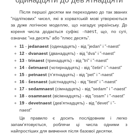
Після першої десятки ми переходимо до так званих
"підліткових" чисел, які в хорватській мові утворюються
за дуже логічною моделлю, що нагадує українську. До
кореня числа додається суфікс
-naest
, що, по суті,
означає "на десять" або "плюс десять".
11
-
jedanaest
(одинадцять) - від "jedan" і "-naest"
12
-
dvanaest
(дванадцять) - від "dva" і "-naest"
13
-
trinaest
(тринадцять) - від "tri" і "-naest"
14
-
četrnaest
(чотирнадцять) - від "četiri" і "-naest"
15
-
petnaest
(п'ятнадцять) - від "pet" і "-naest"
16
-
šesnaest
(шістнадцять) - від "šest" і "-naest"
17
-
sedamnaest
(сімнадцять) - від "sedam" і "-naest"
18
-
osamnaest
(вісімнадцять) - від "osam" і "-naest"
19
-
devetnaest
(дев'ятнадцять) - від "devet" і "-
naest"
Це правило є досить послідовним і легко
запам'ятовується, роблячи ці числа одними з
найпростіших для вивчення після базової десятки.