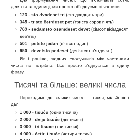
десятки та одиниці, ми просто об'єднуємо ці частини:
123
-
sto dvadeset tri
(сто двадцять три)
345
-
tristo četrdeset pet
(триста сорок п'ять)
789
-
sedamsto osamdeset devet
(сімсот вісімдесят
дев'ять)
501
-
petsto jedan
(п'ятсот один)
950
-
devetsto pedeset
(дев'ятсот п'ятдесят)
Як і раніше, жодних сполучників між частинами
числа не потрібно. Все просто з'єднується в єдину
фразу.
Тисячі та більше: великі числа
Переходимо до великих чисел — тисяч, мільйонів і
далі.
1 000
-
tisuću
(одна тисяча)
2 000
-
dvije tisuće
(дві тисячі)
3 000
-
tri tisuće
(три тисячі)
4 000
-
četiri tisuće
(чотири тисячі)