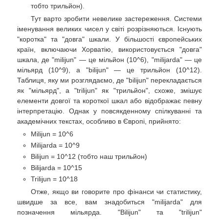
тобто трильйон).
Тут варто зробити невелике застереження. Системи
іменування великих чисел у світі розрізняються. Існують
"коротка" та "довга" шкали. У більшості європейських
країн, включаючи Хорватію, використовується "довга"
шкала, де "milijun" — це мільйон (10^6), "milijarda" — це
мільярд (10^9), а "bilijun" — це трильйон (10^12).
Таблиця, яку ми розглядаємо, де "bilijun" перекладається
як "мільярд", а "trilijun" як "трильйон", схоже, змішує
елементи довгої та короткої шкал або відображає певну
інтерпретацію. Однак у повсякденному спілкуванні та
академічних текстах, особливо в Європі, прийнято:
Milijun = 10^6
Milijarda = 10^9
Bilijun = 10^12 (тобто наш трильйон)
Bilijarda = 10^15
Trilijun = 10^18
Отже, якщо ви говорите про фінанси чи статистику,
швидше за все, вам знадобиться "milijarda" для
позначення мільярда. "Bilijun" та "trilijun"