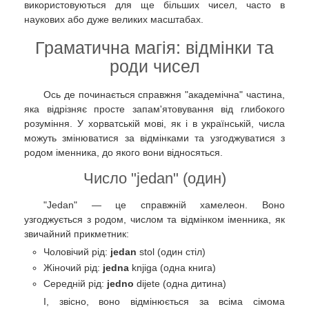
використовуються для ще більших чисел, часто в
наукових або дуже великих масштабах.
Граматична магія: відмінки та
роди чисел
Ось де починається справжня "академічна" частина,
яка відрізняє просте запам'ятовування від глибокого
розуміння. У хорватській мові, як і в українській, числа
можуть змінюватися за відмінками та узгоджуватися з
родом іменника, до якого вони відносяться.
Число "jedan" (один)
"Jedan" — це справжній хамелеон. Воно
узгоджується з родом, числом та відмінком іменника, як
звичайний прикметник:
Чоловічий рід:
jedan
stol (один стіл)
Жіночий рід:
jedna
knjiga (одна книга)
Середній рід:
jedno
dijete (одна дитина)
І, звісно, воно відмінюється за всіма сімома