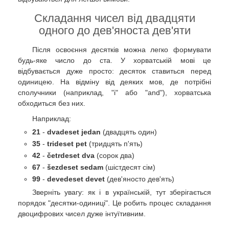
Складання чисел від двадцяти
одного до дев'яноста дев'яти
Після освоєння десятків можна легко формувати
будь-яке число до ста. У хорватській мові це
відбувається дуже просто: десяток ставиться перед
одиницею. На відміну від деяких мов, де потрібні
сполучники (наприклад, "і" або "and"), хорватська
обходиться без них.
Наприклад:
21
-
dvadeset jedan
(двадцять один)
35
-
trideset pet
(тридцять п'ять)
42
-
četrdeset dva
(сорок два)
67
-
šezdeset sedam
(шістдесят сім)
99
-
devedeset devet
(дев'яносто дев'ять)
Зверніть увагу: як і в українській, тут зберігається
порядок "десятки-одиниці". Це робить процес складання
двоцифрових чисел дуже інтуїтивним.