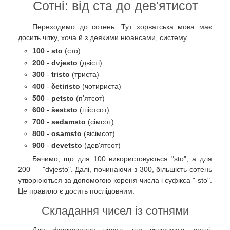
Сотні: від ста до дев'ятисот
Переходимо до сотень. Тут хорватська мова має
досить чітку, хоча й з деякими нюансами, систему.
100
-
sto
(сто)
200
-
dvjesto
(двісті)
300
-
tristo
(триста)
400
-
četiristo
(чотириста)
500
-
petsto
(п'ятсот)
600
-
šeststo
(шістсот)
700
-
sedamsto
(сімсот)
800
-
osamsto
(вісімсот)
900
-
devetsto
(дев'ятсот)
Бачимо, що для 100 використовується "sto", а для
200 — "dvjesto". Далі, починаючи з 300, більшість сотень
утворюються за допомогою кореня числа і суфікса "-sto".
Це правило є досить послідовним.
Складання чисел із сотнями
Для формування чисел, що включають сотні,