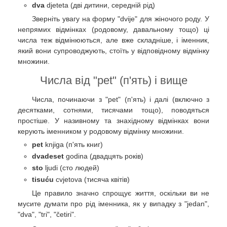
dva
djeteta (дві дитини, середній рід)
Зверніть увагу на форму "dvije" для жіночого роду. У
непрямих відмінках (родовому, давальному тощо) ці
числа теж відмінюються, але вже складніше, і іменник,
який вони супроводжують, стоїть у відповідному відмінку
множини.
Числа від "pet" (п'ять) і вище
Числа, починаючи з "pet" (п'ять) і далі (включно з
десятками, сотнями, тисячами тощо), поводяться
простіше. У називному та знахідному відмінках вони
керують іменником у родовому відмінку множини.
pet
knjiga (п'ять книг)
dvadeset
godina (двадцять років)
sto
ljudi (сто людей)
tisuću
cvjetova (тисяча квітів)
Це правило значно спрощує життя, оскільки ви не
мусите думати про рід іменника, як у випадку з "jedan",
"dva", "tri", "četiri".