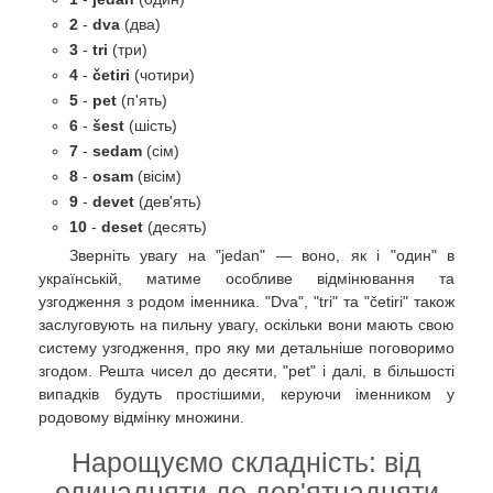
2
-
dva
(два)
3
-
tri
(три)
4
-
četiri
(чотири)
5
-
pet
(п'ять)
6
-
šest
(шість)
7
-
sedam
(сім)
8
-
osam
(вісім)
9
-
devet
(дев'ять)
10
-
deset
(десять)
Зверніть увагу на "jedan" — воно, як і "один" в
українській, матиме особливе відмінювання та
узгодження з родом іменника. "Dva", "tri" та "četiri" також
заслуговують на пильну увагу, оскільки вони мають свою
систему узгодження, про яку ми детальніше поговоримо
згодом. Решта чисел до десяти, "pet" і далі, в більшості
випадків будуть простішими, керуючи іменником у
родовому відмінку множини.
Нарощуємо складність: від
одинадцяти до дев'ятнадцяти