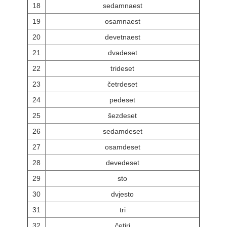
18
sedamnaest
19
osamnaest
20
devetnaest
21
dvadeset
22
trideset
23
četrdeset
24
pedeset
25
šezdeset
26
sedamdeset
27
osamdeset
28
devedeset
29
sto
30
dvjesto
31
tri
32
četiri