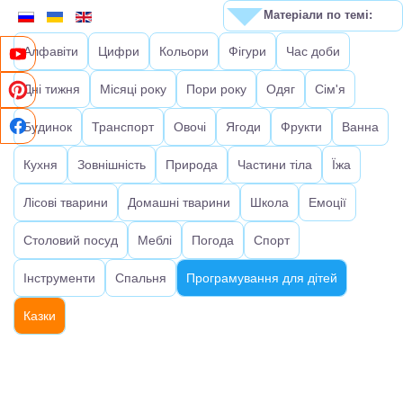
Матеріали по темі:
Алфавіти
Цифри
Кольори
Фігури
Час доби
Дні тижня
Місяці року
Пори року
Одяг
Сім'я
Будинок
Транспорт
Овочі
Ягоди
Фрукти
Ванна
Кухня
Зовнішність
Природа
Частини тіла
Їжа
Лісові тварини
Домашні тварини
Школа
Емоції
Столовий посуд
Меблі
Погода
Спорт
Інструменти
Спальня
Програмування для дітей
Казки