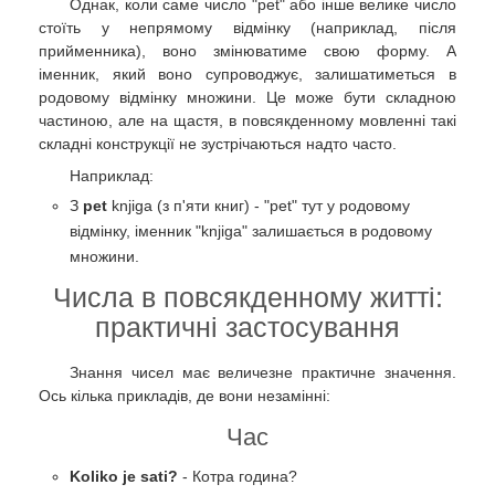
Однак, коли саме число "pet" або інше велике число
стоїть у непрямому відмінку (наприклад, після
прийменника), воно змінюватиме свою форму. А
іменник, який воно супроводжує, залишатиметься в
родовому відмінку множини. Це може бути складною
частиною, але на щастя, в повсякденному мовленні такі
складні конструкції не зустрічаються надто часто.
Наприклад:
З
pet
knjiga (з п'яти книг) - "pet" тут у родовому
відмінку, іменник "knjiga" залишається в родовому
множини.
Числа в повсякденному житті:
практичні застосування
Знання чисел має величезне практичне значення.
Ось кілька прикладів, де вони незамінні:
Час
Koliko je sati?
- Котра година?