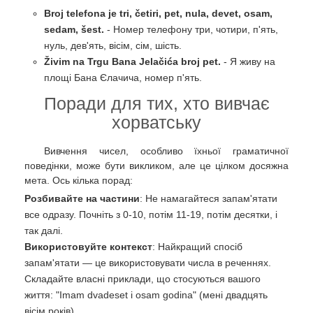
Broj telefona je tri, četiri, pet, nula, devet, osam,
sedam, šest.
- Номер телефону три, чотири, п'ять,
нуль, дев'ять, вісім, сім, шість.
Živim na Trgu Bana Jelačića broj pet.
- Я живу на
площі Бана Єлачича, номер п'ять.
Поради для тих, хто вивчає
хорватську
Вивчення чисел, особливо їхньої граматичної
поведінки, може бути викликом, але це цілком досяжна
мета. Ось кілька порад:
Розбивайте на частини
: Не намагайтеся запам'ятати
все одразу. Почніть з 0-10, потім 11-19, потім десятки, і
так далі.
Використовуйте контекст
: Найкращий спосіб
запам'ятати — це використовувати числа в реченнях.
Складайте власні приклади, що стосуються вашого
життя: "Imam dvadeset i osam godina" (мені двадцять
вісім років).