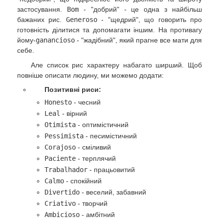
застосування.
Bom
- "добрий" - це одна з найбільш
бажаних рис.
Generoso
- "щедрий", що говорить про
готовність ділитися та допомагати іншим. На противагу
йому-
ganancioso
- "жадібний", який прагне все мати для
себе.
Але список рис характеру набагато ширший. Щоб
повніше описати людину, ми можемо додати:
Позитивні риси:
Honesto
- чесний
Leal
- вірний
Otimista
- оптимістичний
Pessimista
- песимістичний
Corajoso
- сміливий
Paciente
- терплячий
Trabalhador
- працьовитий
Calmo
- спокійний
Divertido
- веселий, забавний
Criativo
- творчий
Ambicioso
- амбітний