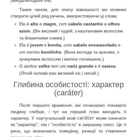
(мигдалеподібні очі).
Таким чином, для опису зовнішності ми можемо
створити цілий ряд речень, використовуючи ці слова:
Ele é
alto
e
magro
, com
cabelo castanho
e
olhos
azuis
. (Він високий і худий, з каштановим волоссям
та блакитними очима.)
Ela é
jovem
e
bonita
, com
cabelo encaracolado
e
um sorriso
bonitinho
. (Вона молода та красива, з
кучерявим волоссям і милою посмішкою.)
O senhor
velho
tem um
nariz grande
e é
careca
.
(Літній чоловік має великий ніс і лисий.)
Глибина особистості: характер
(caráter)
Після першого враження, ми починаємо пізнавати
людину глибше, і тут на перший план виходить її
характер. У португальській мові
caráter
може означати
як "характер", так і "особистість" в ширшому сенсі. Це ті
риси, що визначають поведінку, реакції та ставлення