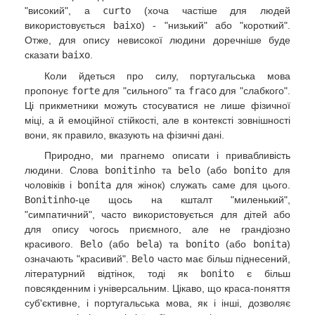
"високий", а
curto
(хоча частіше для людей
використовується
baixo
) - "низький" або "короткий".
Отже, для опису невисокої людини доречніше буде
сказати
baixo
.
Коли йдеться про силу, португальська мова
пропонує
forte
для "сильного" та
fraco
для "слабкого".
Ці прикметники можуть стосуватися не лише фізичної
міці, а й емоційної стійкості, але в контексті зовнішності
вони, як правило, вказують на фізичні дані.
Природно, ми прагнемо описати і привабливість
людини. Слова
bonitinho
та
belo
(або
bonito
для
чоловіків і
bonita
для жінок) служать саме для цього.
Bonitinho
-це щось на кшталт "миленький",
"симпатичний", часто використовується для дітей або
для опису чогось приємного, але не грандіозно
красивого.
Belo
(або
bela
) та
bonito
(або
bonita
)
означають "красивий".
Belo
часто має більш піднесений,
літературний відтінок, тоді як
bonito
є більш
повсякденним і універсальним. Цікаво, що краса-поняття
суб'єктивне, і португальська мова, як і інші, дозволяє