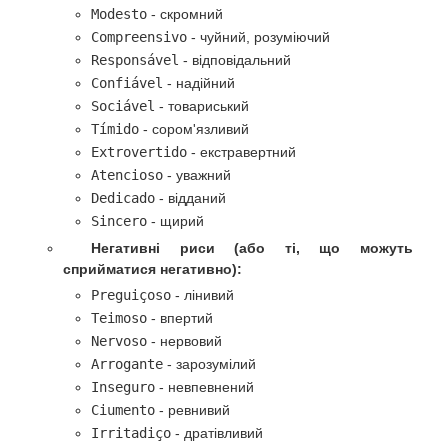
Modesto
- скромний
Compreensivo
- чуйний, розуміючий
Responsável
- відповідальний
Confiável
- надійний
Sociável
- товариський
Tímido
- сором'язливий
Extrovertido
- екстравертний
Atencioso
- уважний
Dedicado
- відданий
Sincero
- щирий
Негативні риси (або ті, що можуть
сприйматися негативно):
Preguiçoso
- лінивий
Teimoso
- впертий
Nervoso
- нервовий
Arrogante
- зарозумілий
Inseguro
- невпевнений
Ciumento
- ревнивий
Irritadiço
- дратівливий