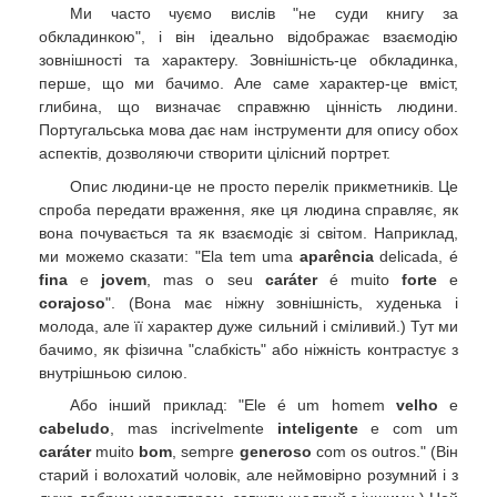
Ми часто чуємо вислів "не суди книгу за
обкладинкою", і він ідеально відображає взаємодію
зовнішності та характеру. Зовнішність-це обкладинка,
перше, що ми бачимо. Але саме характер-це вміст,
глибина, що визначає справжню цінність людини.
Португальська мова дає нам інструменти для опису обох
аспектів, дозволяючи створити цілісний портрет.
Опис людини-це не просто перелік прикметників. Це
спроба передати враження, яке ця людина справляє, як
вона почувається та як взаємодіє зі світом. Наприклад,
ми можемо сказати: "Ela tem uma
aparência
delicada, é
fina
e
jovem
, mas o seu
caráter
é muito
forte
e
corajoso
". (Вона має ніжну зовнішність, худенька і
молода, але її характер дуже сильний і сміливий.) Тут ми
бачимо, як фізична "слабкість" або ніжність контрастує з
внутрішньою силою.
Або інший приклад: "Ele é um homem
velho
e
cabeludo
, mas incrivelmente
inteligente
e com um
caráter
muito
bom
, sempre
generoso
com os outros." (Він
старий і волохатий чоловік, але неймовірно розумний і з