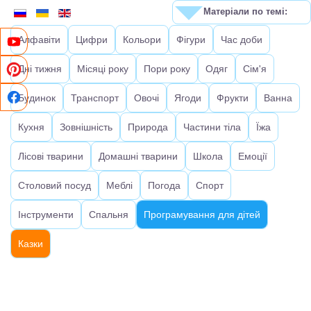
Матеріали по темі:
Алфавіти
Цифри
Кольори
Фігури
Час доби
Дні тижня
Місяці року
Пори року
Одяг
Сім'я
Будинок
Транспорт
Овочі
Ягоди
Фрукти
Ванна
Кухня
Зовнішність
Природа
Частини тіла
Їжа
Лісові тварини
Домашні тварини
Школа
Емоції
Столовий посуд
Меблі
Погода
Спорт
Інструменти
Спальня
Програмування для дітей
Казки