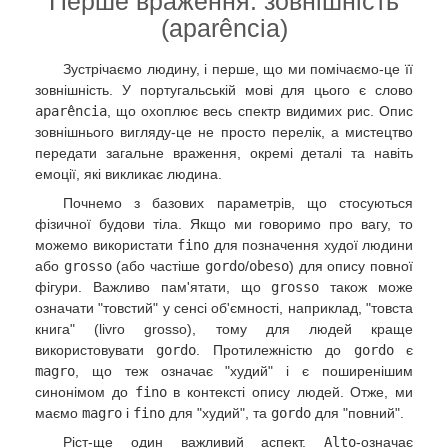
Перше враження: зовнішність
(aparência)
Зустрічаємо людину, і перше, що ми помічаємо-це її
зовнішність. У португальській мові для цього є слово
aparência
, що охоплює весь спектр видимих рис. Опис
зовнішнього вигляду-це не просто перелік, а мистецтво
передати загальне враження, окремі деталі та навіть
емоції, які викликає людина.
Почнемо з базових параметрів, що стосуються
фізичної будови тіла. Якщо ми говоримо про вагу, то
можемо використати
fino
для позначення худої людини
або
grosso
(або частіше
gordo
/
obeso
) для опису повної
фігури. Важливо пам'ятати, що
grosso
також може
означати "товстий" у сенсі об'ємності, наприклад, "товста
книга" (livro grosso), тому для людей краще
використовувати
gordo
. Протилежністю до
gordo
є
magro
, що теж означає "худий" і є поширенішим
синонімом до
fino
в контексті опису людей. Отже, ми
маємо
magro
і
fino
для "худий", та
gordo
для "повний".
Ріст-ще один важливий аспект.
Alto
-означає