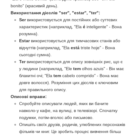
bonito" (красивий день).
Використання дієслів "ser", "estar", "ter":
Ser
використовується для постійних або суттєвих
характеристик (наприклад, "Ela
é
inteligente" - Вона
розумна).
Estar
використовується для тимчасових станів або
відчуттів (наприклад, "Ela
está
triste hoje" - Вона
сьогодні сумна).
Ter
використовується для опису зовнішніх рис, що є
у людини (наприклад, "Ele
tem
olhos azuis" - Він має
блакитні очі; "Ela
tem
cabelo comprido" - Вона має
довге волосся). Розуміння цих дієслів є ключовим
для правильного опису.
Описові вправи:
Спробуйте описувати людей, яких ви бачите
навколо-у кафе, на вулиці, в телевізорі. Спочатку
подумки, потім-вголос або письмово.
Опишіть своїх друзів, родичів, улюблених персонажів
фільмів чи книг. Це зробить процес вивчення більш