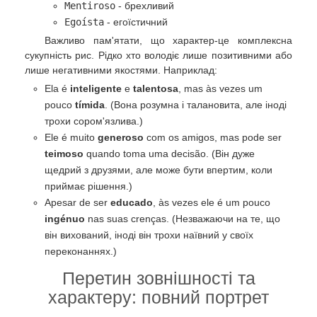
Mentiroso
- брехливий
Egoísta
- егоїстичний
Важливо пам'ятати, що характер-це комплексна
сукупність рис. Рідко хто володіє лише позитивними або
лише негативними якостями. Наприклад:
Ela é
inteligente
e
talentosa
, mas às vezes um
pouco
tímida
. (Вона розумна і талановита, але іноді
трохи сором'язлива.)
Ele é muito
generoso
com os amigos, mas pode ser
teimoso
quando toma uma decisão. (Він дуже
щедрий з друзями, але може бути впертим, коли
приймає рішення.)
Apesar de ser
educado
, às vezes ele é um pouco
ingénuo
nas suas crenças. (Незважаючи на те, що
він вихований, іноді він трохи наївний у своїх
переконаннях.)
Перетин зовнішності та
характеру: повний портрет