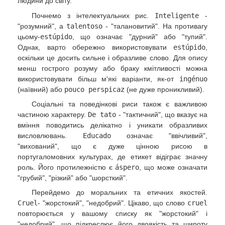
людини до світу.
Почнемо з інтелектуальних рис.
Inteligente
-
"розумний", а
talentoso
- "талановитий". На противагу
цьому-
estúpido
, що означає "дурний" або "тупий".
Однак, варто обережно використовувати
estúpido
,
оскільки це досить сильне і образливе слово. Для опису
менш гострого розуму або браку кмітливості можна
використовувати більш м'які варіанти, як-от
ingénuo
(наївний) або
pouco perspicaz
(не дуже проникливий).
Соціальні та поведінкові риси також є важливою
частиною характеру.
De tato
- "тактичний", що вказує на
вміння поводитись делікатно і уникати образливих
висловлювань.
Educado
означає "ввічливий",
"вихований", що є дуже цінною рисою в
португаломовних культурах, де етикет відіграє значну
роль. Його протилежністю є
áspero
, що може означати
"грубий", "різкий" або "шорсткий".
Перейдемо до моральних та етичних якостей.
Cruel
- "жорстокий", "недобрий". Цікаво, що слово
cruel
повторюється у вашому списку як "жорстокий" і
"недобрий", що підкреслює його двоякість та широту