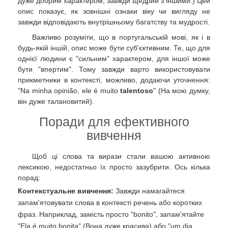
дуже добрим характером, завжди щедрий з іншими.) Цей
опис показує, як зовнішні ознаки віку чи вигляду не
завжди відповідають внутрішньому багатству та мудрості.
Важливо розуміти, що в португальській мові, як і в
будь-якій іншій, опис може бути суб'єктивним. Те, що для
однієї людини є "сильним" характером, для іншої може
бути "впертим". Тому завжди варто використовувати
прикметники в контексті, можливо, додаючи уточнення:
"Na minha opinião, ele é muito
talentoso
" (На мою думку,
він дуже талановитий).
Поради для ефективного
вивчення
Щоб ці слова та вирази стали вашою активною
лексикою, недостатньо їх просто зазубрити. Ось кілька
порад:
Контекстуальне вивчення:
Завжди намагайтеся
запам'ятовувати слова в контексті речень або коротких
фраз. Наприклад, замість просто "bonito", запам'ятайте
"Ela é muito bonita" (Вона дуже красива) або "um dia