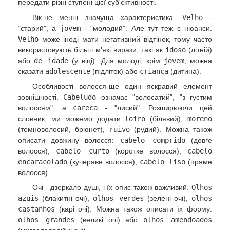
передати різні ступені цієї суб'єктивності.
Вік-не менш значуща характеристика.
Velho
-
"старий", а
jovem
- "молодий". Але тут теж є нюанси.
Velho
може іноді мати негативний відтінок, тому часто
використовують більш м'які вирази, такі як
idoso
(літній)
або
de idade
(у віці). Для молоді, крім
jovem
, можна
сказати
adolescente
(підліток) або
criança
(дитина).
Особливості волосся-ще один яскравий елемент
зовнішності.
Cabeludo
означає "волосатий", "з густим
волоссям", а
careca
- "лисий". Розширюючи цей
словник, ми можемо додати
loiro
(білявий),
moreno
(темноволосий, брюнет),
ruivo
(рудий). Можна також
описати довжину волосся:
cabelo comprido
(довге
волосся),
cabelo curto
(коротке волосся),
cabelo
encaracolado
(кучеряве волосся),
cabelo liso
(пряме
волосся).
Очі - дзеркало душі, і їх опис також важливий.
Olhos
azuis
(блакитні очі),
olhos verdes
(зелені очі),
olhos
castanhos
(карі очі). Можна також описати їх форму:
olhos grandes
(великі очі) або
olhos amendoados