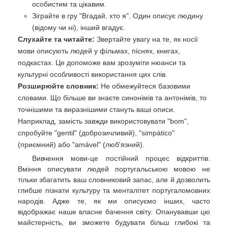
особистим та цікавим.
Зіграйте в гру "Вгадай, хто я". Один описує людину
(відому чи ні), інший вгадує.
Слухайте та читайте:
Звертайте увагу на те, як носії
мови описують людей у фільмах, піснях, книгах,
подкастах. Це допоможе вам зрозуміти нюанси та
культурні особливості використання цих слів.
Розширюйте словник:
Не обмежуйтеся базовими
словами. Що більше ви знаєте синонімів та антонімів, то
точнішими та виразнішими стануть ваші описи.
Наприклад, замість завжди використовувати "bom",
спробуйте "gentil" (доброзичливий), "simpático"
(приємний) або "amável" (люб'язний).
Вивчення мови-це постійний процес відкриттів.
Вміння описувати людей португальською мовою не
тільки збагатить ваш словниковий запас, але й дозволить
глибше пізнати культуру та менталітет португаломовних
народів. Адже те, як ми описуємо інших, часто
відображає наше власне бачення світу. Опанувавши цю
майстерність, ви зможете будувати більш глибокі та