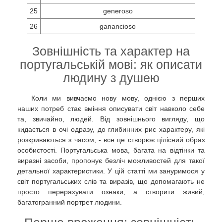
25
generoso
26
ganancioso
Зовнішність та характер на
португальській мові: як описати
людину з душею
Коли ми вивчаємо нову мову, однією з перших
наших потреб стає вміння описувати світ навколо себе
та, звичайно, людей. Від зовнішнього вигляду, що
кидається в очі одразу, до глибинних рис характеру, які
розкриваються з часом, - все це створює цілісний образ
особистості. Португальська мова, багата на відтінки та
виразні засоби, пропонує безліч можливостей для такої
детальної характеристики. У цій статті ми зануримося у
світ португальських слів та виразів, що допомагають не
просто перерахувати ознаки, а створити живий,
багатогранний портрет людини.