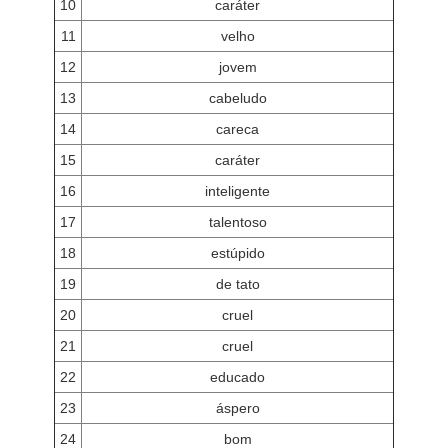
10
caráter
11
velho
12
jovem
13
cabeludo
14
careca
15
caráter
16
inteligente
17
talentoso
18
estúpido
19
de tato
20
cruel
21
cruel
22
educado
23
áspero
24
bom