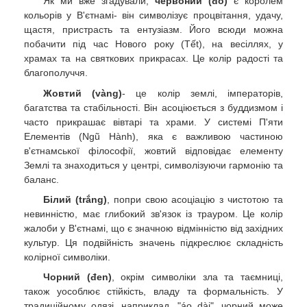
Як ми вже згадували,
червоний (đỏ)
є королем
кольорів у В'єтнамі- він символізує процвітання, удачу,
щастя, пристрасть та ентузіазм. Його всюди можна
побачити під час Нового року (Tết), на весіллях, у
храмах та на святкових прикрасах. Це колір радості та
благополуччя.
Жовтий (vàng)
- це колір землі, імператорів,
багатства та стабільності. Він асоціюється з буддизмом і
часто прикрашає вівтарі та храми. У системі П'яти
Елементів (Ngũ Hành), яка є важливою частиною
в'єтнамської філософії, жовтий відповідає елементу
Землі та знаходиться у центрі, символізуючи гармонію та
баланс.
Білий (trắng)
, попри свою асоціацію з чистотою та
невинністю, має глибокий зв'язок із трауром. Це колір
жалоби у В'єтнамі, що є значною відмінністю від західних
культур. Ця подвійність значень підкреслює складність
колірної символіки.
Чорний (đen)
, окрім символіки зла та таємниці,
також уособлює стійкість, владу та формальність. У
традиційному одязі, наприклад, "áo dài", чорний може