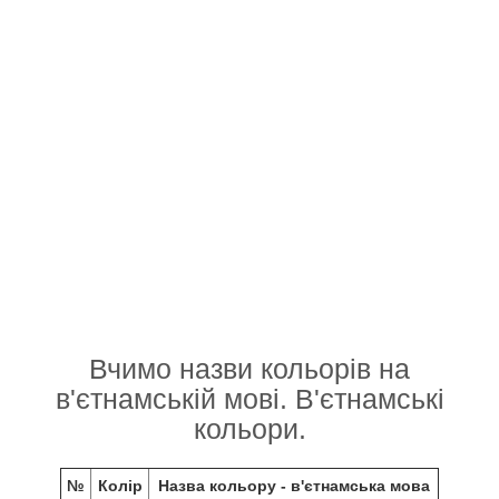
Вчимо назви кольорів на
в'єтнамській мові. В'єтнамські
кольори.
№
Колір
Назва кольору - в'єтнамська мова