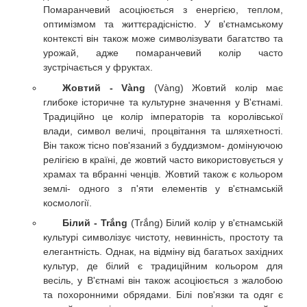
Помаранчевий асоціюється з енергією, теплом,
оптимізмом та життєрадісністю. У в'єтнамському
контексті він також може символізувати багатство та
урожай, адже помаранчевий колір часто
зустрічається у фруктах.
Жовтий - Vàng
(Vàng) Жовтий колір має
глибоке історичне та культурне значення у В'єтнамі.
Традиційно це колір імператорів та королівської
влади, символ величі, процвітання та шляхетності.
Він також тісно пов'язаний з буддизмом- домінуючою
релігією в країні, де жовтий часто використовується у
храмах та вбранні ченців. Жовтий також є кольором
землі- одного з п'яти елементів у в'єтнамській
космології.
Білий - Trắng
(Trắng) Білий колір у в'єтнамській
культурі символізує чистоту, невинність, простоту та
елегантність. Однак, на відміну від багатьох західних
культур, де білий є традиційним кольором для
весіль, у В'єтнамі він також асоціюється з жалобою
та похоронними обрядами. Білі пов'язки та одяг є