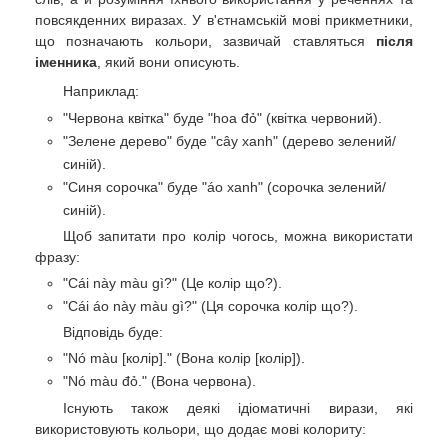
повсякденних виразах. У в'єтнамській мові прикметники,
що позначають кольори, зазвичай ставляться
після
іменника
, який вони описують.
Наприклад:
"Червона квітка" буде "hoa đỏ" (квітка червоний).
"Зелене дерево" буде "cây xanh" (дерево зелений/
синій).
"Синя сорочка" буде "áo xanh" (сорочка зелений/
синій).
Щоб запитати про колір чогось, можна використати
фразу:
"Cái này màu gì?" (Це колір що?).
"Cái áo này màu gì?" (Ця сорочка колір що?).
Відповідь буде:
"Nó màu [колір]." (Вона колір [колір]).
"Nó màu đỏ." (Вона червона).
Існують також деякі ідіоматичні вирази, які
використовують кольори, що додає мові колориту: