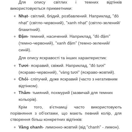
Для опису світлих і темних відтінків
використовуються прикметники:
Nhạt
- світлий, блідий, розбавлений. Наприклад, "đỏ
nhạt" (світло-червоний), "xanh nhạt" (світло-зелений/
блакитний).
Đậm
- темний, насичений. Наприклад, "đỏ đậm"
(темно-червоний), "xanh đậm" (темно-зелений/
синій).
Для опису яскравості та інших характеристик:
Tươi
- яскравий, свіжий. Наприклад, "đỏ tươi"
(яскраво-червоний), "vàng tươi" (яскраво-жовтий).
Chói
- сліпучий, дуже яскравий (часто з негативним
відтінком).
Thâm
- тьмяний, похмурий (зазвичай для темних
кольорів).
Крім того, в'єтнамці часто використовують
порівняння з об'єктами, що мають певний колір, для
створення більш конкретних відтінків:
Vàng chanh
- лимонно-жовтий (від "chanh" - лимон).