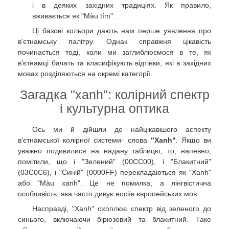
і в деяких західних традиціях. Як правило,
вживається як "Màu tím".
Ці базові кольори дають нам перше уявлення про
в'єтнамську палітру. Однак справжня цікавість
починається тоді, коли ми заглиблюємося в те, як
в'єтнамці бачать та класифікують відтінки, які в західних
мовах розділяються на окремі категорії.
Загадка "xanh": колірний спектр
і культурна оптика
Ось ми й дійшли до найцікавішого аспекту
в'єтнамської колірної системи- слова
"Xanh"
. Якщо ви
уважно подивилися на надану таблицю, то, напевно,
помітили, що і "Зелений" (00CC00), і "Блакитний"
(03C0C6), і "Синій" (0000FF) перекладаються як "Xanh"
або "Màu xanh". Це не помилка, а лінгвістична
особливість, яка часто дивує носіїв європейських мов.
Насправді, "Xanh" охоплює спектр від зеленого до
синього, включаючи бірюзовий та блакитний. Таке