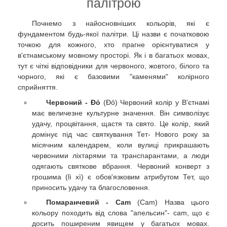
палітрою
Почнемо з найосновніших кольорів, які є
фундаментом будь-якої палітри. Ці назви є початковою
точкою для кожного, хто прагне орієнтуватися у
в'єтнамському мовному просторі. Як і в багатьох мовах,
тут є чіткі відповідники для червоного, жовтого, білого та
чорного, які є базовими "каменями" колірного
сприйняття.
Червоний - Đỏ
(Đỏ) Червоний колір у В'єтнамі
має величезне культурне значення. Він символізує
удачу, процвітання, щастя та свято. Це колір, який
домінує під час святкування Тет- Нового року за
місячним календарем, коли вулиці прикрашають
червоними ліхтарями та транспарантами, а люди
одягають святкове вбрання. Червоний конверт з
грошима (lì xì) є обов'язковим атрибутом Тет, що
приносить удачу та благословення.
Помаранчевий - Cam
(Cam) Назва цього
кольору походить від слова "апельсин"- cam, що є
досить поширеним явищем у багатьох мовах.