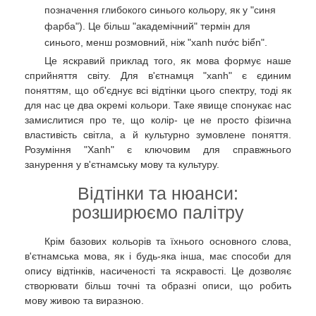
позначення глибокого синього кольору, як у "синя
фарба"). Це більш "академічний" термін для
синього, менш розмовний, ніж "xanh nước biển".
Це яскравий приклад того, як мова формує наше
сприйняття світу. Для в'єтнамця "xanh" є єдиним
поняттям, що об'єднує всі відтінки цього спектру, тоді як
для нас це два окремі кольори. Таке явище спонукає нас
замислитися про те, що колір- це не просто фізична
властивість світла, а й культурно зумовлене поняття.
Розуміння "Xanh" є ключовим для справжнього
занурення у в'єтнамську мову та культуру.
Відтінки та нюанси:
розширюємо палітру
Крім базових кольорів та їхнього основного слова,
в'єтнамська мова, як і будь-яка інша, має способи для
опису відтінків, насиченості та яскравості. Це дозволяє
створювати більш точні та образні описи, що робить
мову живою та виразною.