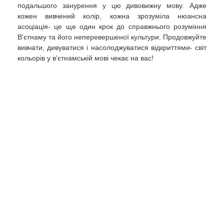
подальшого занурення у цю дивовижну мову. Адже
кожен вивчений колір, кожна зрозуміла нюансна
асоціація- це ще один крок до справжнього розуміння
В'єтнаму та його неперевершеної культури. Продовжуйте
вивчати, дивуватися і насолоджуватися відкриттями- світ
кольорів у в'єтнамській мові чекає на вас!