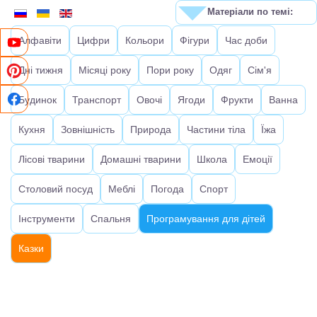
Матеріали по темі:
Алфавіти
Цифри
Кольори
Фігури
Час доби
Дні тижня
Місяці року
Пори року
Одяг
Сім'я
Будинок
Транспорт
Овочі
Ягоди
Фрукти
Ванна
Кухня
Зовнішність
Природа
Частини тіла
Їжа
Лісові тварини
Домашні тварини
Школа
Емоції
Столовий посуд
Меблі
Погода
Спорт
Інструменти
Спальня
Програмування для дітей
Казки