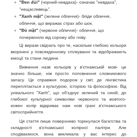
"Đen đủi"
(чорний-невдаха)- означає "невдаха",
"нещасливець".
"Xanh mặt"
(зелене обличчя)- бліде обличчя,
обличчя, що виражає страх або шок.
"Đỏ mặt"
(червоне обличчя)- обличчя, що
почервоніло від сорому або гніву.
Ці вирази свідчать про те, наскільки глибоко кольори
вкорінені у повсякденному спілкуванні та відображають
емоції та стани людини.
Вивчення назв кольорів у в'єтнамській мові- це
значно більше, ніж просто поповнення словникового
запасу. Це справжня подорож у світ, де лінгвістика
переплітається з культурою, історією та філософією. Від
унікального "Xanh", що об'єднує зелений та синій, до
глибокої культурної символіки червоного та жовтого-
кожен колір відкриває нам нові грані в'єтнамського
світосприйняття.
Ця стаття лише поверхнево торкнулася багатства та
складності в'єтнамської колірної палітри. Але
сподіваємося, вона викликала у вас інтерес до