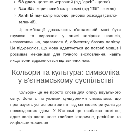
Đỏ gạch
- цегляно-червоний (від "gạch" - цегла).
Nâu đất
- коричневий колір землі (від "đất" - земля).
Xanh lá mạ
- колір молодої рисової розсади (світло-
зелений).
Ці комбінації дозволяють в'єтнамській мові бути
гнучкою та виразною у описі колірних нюансів,
незважаючи на, здавалося б, обмежену базову палітру.
Це підкреслює, що мова адаптується до потреб мовців і
розвиває механізми для точного висловлення, навіть
якщо вони відрізняються від звичних нам.
Кольори та культура: символіка
у в'єтнамському суспільстві
Кольори- це не просто слова для опису візуального
світу. Вони є потужними культурними символами, що
пронизують усі аспекти життя- від святкових ритуалів до
повсякденних ідіом. У В'єтнамі це особливо помітно,
адже колір часто несе глибоке історичне, релігійне та
соціальне значення.