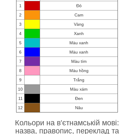
1
Đỏ
2
Cam
3
Vàng
4
Xanh
5
Màu xanh
6
Màu xanh
7
Màu tím
8
Màu hồng
9
Trắng
10
Màu xám
11
Đen
12
Nâu
Кольори на в'єтнамській мові:
назва, правопис, переклад та