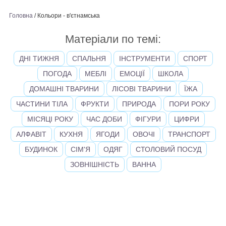
Головна
/
Кольори - в'єтнамська
Матеріали по темі:
ДНІ ТИЖНЯ
СПАЛЬНЯ
ІНСТРУМЕНТИ
СПОРТ
ПОГОДА
МЕБЛІ
ЕМОЦІЇ
ШКОЛА
ДОМАШНІ ТВАРИНИ
ЛІСОВІ ТВАРИНИ
ЇЖА
ЧАСТИНИ ТІЛА
ФРУКТИ
ПРИРОДА
ПОРИ РОКУ
МІСЯЦІ РОКУ
ЧАС ДОБИ
ФІГУРИ
ЦИФРИ
АЛФАВІТ
КУХНЯ
ЯГОДИ
ОВОЧІ
ТРАНСПОРТ
БУДИНОК
СІМ'Я
ОДЯГ
СТОЛОВИЙ ПОСУД
ЗОВНІШНІСТЬ
ВАННА