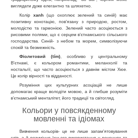
виглядати дуже елегантно та шляхетно.
Колір
xanh
(що охоплює зелений та синій) має
позитивну конотацію, пов'язану з природою, ростом,
молодістю та гармонією. Зелений часто асоціюється з
рисовими полями, що є серцем в'єтнамського сільського
господарства. Синій- з небом та морем, символізуючи
спокій та безмежність.
Фіолетовий (tím)
, особливо у центральному
В'єтнамі, є кольором романтики, меланхолії та
ностальгії, що часто асоціюється з давнім містом Хюе.
Це колір вірності та відданості.
Розуміння цих культурних асоціацій не лише
допомагає краще володіти мовою, а й глибше розуміти
в'єтнамський менталітет, його традиції та світогляд.
Кольори у повсякденному
мовленні та ідіомах
Вивчення кольорів- це не лише запам'ятовування
слів, а й розуміння їхнього використання у реченнях та