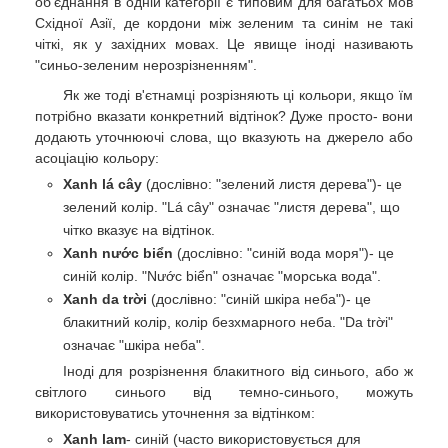
об'єднання в одній категорії є типовим для багатьох мов
Східної Азії, де кордони між зеленим та синім не такі
чіткі, як у західних мовах. Це явище іноді називають
"синьо-зеленим нерозрізненням".
Як же тоді в'єтнамці розрізняють ці кольори, якщо їм
потрібно вказати конкретний відтінок? Дуже просто- вони
додають уточнюючі слова, що вказують на джерело або
асоціацію кольору:
Xanh lá cây
(дослівно: "зелений листя дерева")- це
зелений колір. "Lá cây" означає "листя дерева", що
чітко вказує на відтінок.
Xanh nước biển
(дослівно: "синій вода моря")- це
синій колір. "Nước biển" означає "морська вода".
Xanh da trời
(дослівно: "синій шкіра неба")- це
блакитний колір, колір безхмарного неба. "Da trời"
означає "шкіра неба".
Іноді для розрізнення блакитного від синього, або ж
світлого синього від темно-синього, можуть
використовуватись уточнення за відтінком:
Xanh lam
- синій (часто використовується для