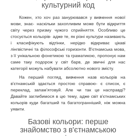
культурний код
Кожен, хто хоч раз занурювався у вивчення нової
мови, знає- наскільки захопливим може бути відкриття
світу через призму чужого сприйняття. Особливо це
стосується кольорів- адже те, як різні культури називають
і класифікують відтінки, нерідко відкриває цікаві
лінгвістичні та філософські горизонти. В'єтнамська мова,
з її унікальною фонетикою та граматикою, пропонує нам
саме таку подорож у світ барв, де звичні для нас
категорії можуть набувати абсолютно нового змісту.
На перший погляд, вивчення назв кольорів на
в'єтнамській здається простою справою- є список, є
переклад, запам'ятовуй. Але чи так це насправді?
Давайте заглибимося в цю тему, адже світ в'єтнамських
кольорів куди багатший та багатогранніший, ніж можна
уявити.
Базові кольори: перше
знайомство з в'єтнамською