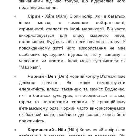
звичайними під час трауру, що підкреслює його
подвійне значення.
Сірий - Xám
(Xám) Сірий колір, як і в багатьох
інших мовах, є символом нейтральності,
стриманості, сталості та іноді- меланхолії. Він часто
використовується для опису хмарного неба,
старовинних будівель або невизначеного стану. У
повсякденному житті його використання не має
особливих культурних підтекстів, як у випадку з
червоним чи жовтим. Іноді може зустрічатися як
"Màu xám".
Чорний - Đen
(Đen) Чорний колір у В'єтнамі має
декілька значень. Він може символізувати
елегантність, владу, таємницю та захист. Водночас,
як і в багатьох культурах, він асоціюється зі злом,
горем та негативними силами. У традиційному
в'єтнамському одязі чорний часто використовувався
як базовий колір, особливо для селян, через його
практичність.
Коричневий - Nâu
(Nâu) Коричневий колір тісно