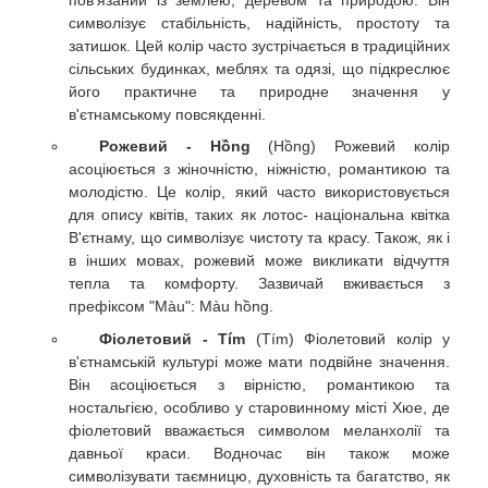
пов'язаний із землею, деревом та природою. Він
символізує стабільність, надійність, простоту та
затишок. Цей колір часто зустрічається в традиційних
сільських будинках, меблях та одязі, що підкреслює
його практичне та природне значення у
в'єтнамському повсякденні.
Рожевий - Hồng
(Hồng) Рожевий колір
асоціюється з жіночністю, ніжністю, романтикою та
молодістю. Це колір, який часто використовується
для опису квітів, таких як лотос- національна квітка
В'єтнаму, що символізує чистоту та красу. Також, як і
в інших мовах, рожевий може викликати відчуття
тепла та комфорту. Зазвичай вживається з
префіксом "Màu": Màu hồng.
Фіолетовий - Tím
(Tím) Фіолетовий колір у
в'єтнамській культурі може мати подвійне значення.
Він асоціюється з вірністю, романтикою та
ностальгією, особливо у старовинному місті Хюе, де
фіолетовий вважається символом меланхолії та
давньої краси. Водночас він також може
символізувати таємницю, духовність та багатство, як